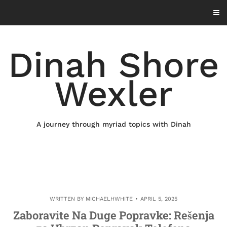
Skip
to
content
Dinah Shore
Wexler
A journey through myriad topics with Dinah
WRITTEN BY
MICHAELHWHITE
APRIL 5, 2025
Zaboravite Na Duge Popravke: Rešenja