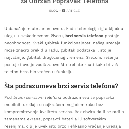
za Ubrzan Popravak Telefona
BLOG
ARTICLE
U današnjem ubrzanom svetu, kada tehnologija igra ključnu
ulogu u svakodnevnom životu,
brzi servis telefona
postaje
neophodnost. Svaki gubitak funkcionalnosti našeg uređaja
može značiti prekid u radu, gubitak podataka i, što je
najvažnije, gubitak dragocenog vremena. Srećom, rešenja
postoje i ovo je vodič za sve što trebate znati kako bi vaš
telefon brzo bio vraćen u funkciju.
Šta podrazumeva brzi servis telefona?
Pod
brzim servisom telefona
podrazumeva se popravka
mobilnih uređaja u najkraćem mogućem roku bez
kompromitovanja kvaliteta servisa. Bez obzira da li se radi o
zamenama ekrana, popravci baterija ili softverskim
rešenjima, cilj je uvek isti: brzo i efikasno vraćanje uređaja