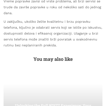
Vreme popravke zavisi od vrste problema, ali brzi servisi se
trude da završe popravke u roku od nekoliko sati do jednog
dana.
U zaključku, ukoliko želite kvalitetnu i brzu popravku
telefona, ključno je odabrati servis koji se ističe po iskustvu,
dostupnosti delova i efikasnoj organizaciji. Ulaganje u brzi
servis telefona može značiti brži povratak u svakodnevnu
rutinu bez neplaniranih prekida.
You may also like
Unlocking the Full KOI77 Experience: Your