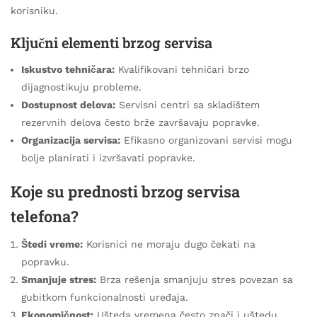
korisniku.
Ključni elementi brzog servisa
Iskustvo tehničara:
Kvalifikovani tehničari brzo
dijagnostikuju probleme.
Dostupnost delova:
Servisni centri sa skladištem
rezervnih delova često brže završavaju popravke.
Organizacija servisa:
Efikasno organizovani servisi mogu
bolje planirati i izvršavati popravke.
Koje su prednosti brzog servisa
telefona?
Štedi vreme:
Korisnici ne moraju dugo čekati na
popravku.
Smanjuje stres:
Brza rešenja smanjuju stres povezan sa
gubitkom funkcionalnosti uređaja.
Ekonomičnost:
Ušteda vremena često znači i uštedu