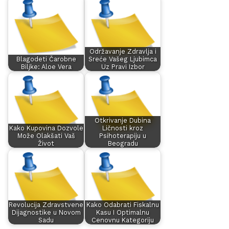
Održavanje Zdravlja i
Blagodeti Čarobne
Sreće Vašeg Ljubimca
Biljke: Aloe Vera
Uz Pravi Izbor
Otkrivanje Dubina
Kako Kupovina Dozvole
Ličnosti kroz
Može Olakšati Vaš
Psihoterapiju u
Život
Beogradu
Revolucija Zdravstvene
Kako Odabrati Fiskalnu
Dijagnostike u Novom
Kasu I Optimalnu
Sadu
Cenovnu Kategoriju