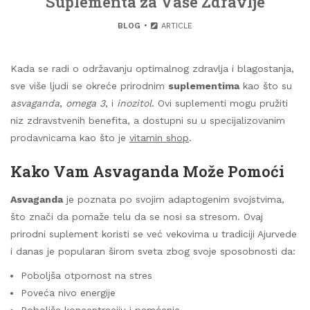
Suplementa za Vaše Zdravlje
BLOG
ARTICLE
Kada se radi o održavanju optimalnog zdravlja i blagostanja,
sve više ljudi se okreće prirodnim
suplementima
kao što su
asvaganda
,
omega 3
, i
inozitol
. Ovi suplementi mogu pružiti
niz zdravstvenih benefita, a dostupni su u specijalizovanim
prodavnicama kao što je
vitamin shop
.
Kako Vam Asvaganda Može Pomoći
Asvaganda
je poznata po svojim adaptogenim svojstvima,
što znači da pomaže telu da se nosi sa stresom. Ovaj
prirodni suplement koristi se već vekovima u tradiciji Ajurvede
i danas je popularan širom sveta zbog svoje sposobnosti da:
Poboljša otpornost na stres
Poveća nivo energije
Poboljša koncentraciju i pamćenje