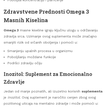
Zdravstvene Prednosti Omega 3
Masnih Kiselina
Omega 3
masne kiseline igraju ključnu ulogu u održavanju
zdravlja srca. Uzimanje ovog suplementa može značajno
smanjiti rizik od srčanih oboljenja i pomoći u:
Smanjenju upalnih procesa u organizmu
Poboljšanju moždane funkcije
Podršci zdravlju očiju
Inozitol: Suplement za Emocionalno
Zdravlje
Jedan od manje poznatih, ali izuzetno korisnih
suplementa
je
inozitol
. Ovaj suplement je naročito cenjen zbog svog
pozitivnog uticaja na mentalno zdravlje i može pomoći u: