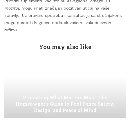
Prirodni suplementi, kao što su
asvaganda
,
omega 3
, i
inozitol
, mogu imati značajan pozitivan uticaj na vaše
zdravlje. Uz pravilnu upotrebu i konsultaciju sa stručnjakom,
mogu postati dragocen dodatak vašem svakodnevnom
režimu.
You may also like
Protecting What Matters Most: The
Homeowner’s Guide to Pool Fence Safety,
Design, and Peace of Mind