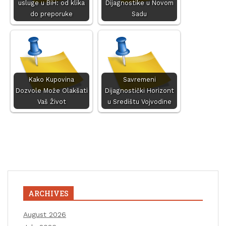
usluge u BiH: od klika
Dijagnostike u Novom
do preporuke
Sadu
Kako Kupovina
Savremeni
Dozvole Može Olakšati
Dijagnostički Horizont
Vaš Život
u Središtu Vojvodine
ARCHIVES
August 2026