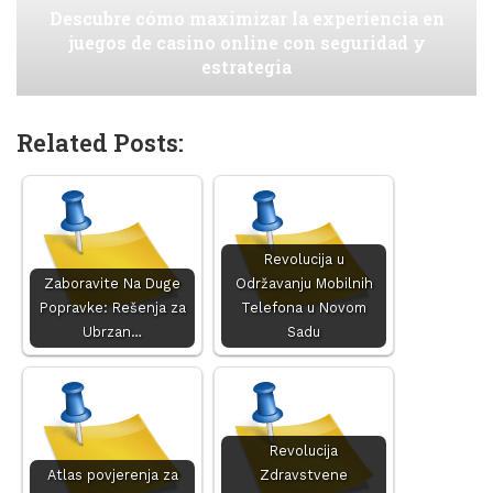
Descubre cómo maximizar la experiencia en
juegos de casino online con seguridad y
estrategia
Related Posts:
Revolucija u
Zaboravite Na Duge
Održavanju Mobilnih
Popravke: Rešenja za
Telefona u Novom
Ubrzan…
Sadu
Revolucija
Atlas povjerenja za
Zdravstvene