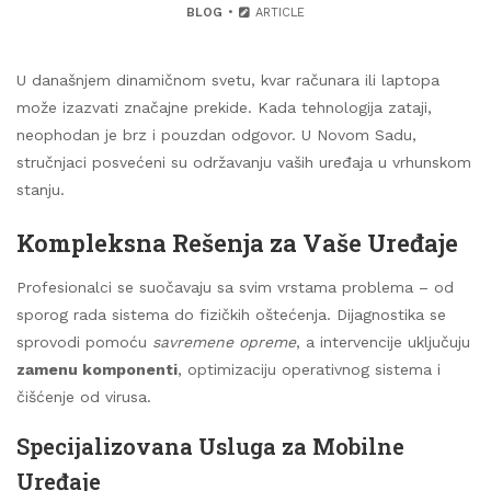
BLOG
ARTICLE
U današnjem dinamičnom svetu, kvar računara ili laptopa
može izazvati značajne prekide. Kada tehnologija zataji,
neophodan je brz i pouzdan odgovor. U Novom Sadu,
stručnjaci posvećeni su održavanju vaših uređaja u vrhunskom
stanju.
Kompleksna Rešenja za Vaše Uređaje
Profesionalci se suočavaju sa svim vrstama problema – od
sporog rada sistema do fizičkih oštećenja. Dijagnostika se
sprovodi pomoću
savremene opreme
, a intervencije uključuju
zamenu komponenti
, optimizaciju operativnog sistema i
čišćenje od virusa.
Specijalizovana Usluga za Mobilne
Uređaje