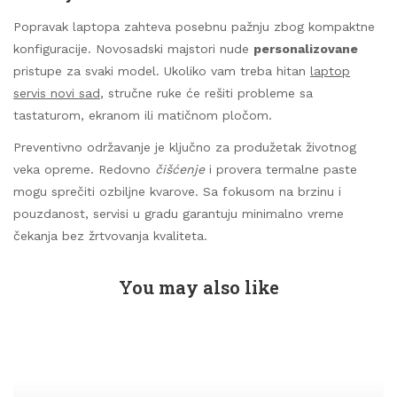
Popravak laptopa zahteva posebnu pažnju zbog kompaktne
konfiguracije. Novosadski majstori nude
personalizovane
pristupe za svaki model. Ukoliko vam treba hitan
laptop
servis novi sad
, stručne ruke će rešiti probleme sa
tastaturom, ekranom ili matičnom pločom.
Preventivno održavanje je ključno za produžetak životnog
veka opreme. Redovno
čišćenje
i provera termalne paste
mogu sprečiti ozbiljne kvarove. Sa fokusom na brzinu i
pouzdanost, servisi u gradu garantuju minimalno vreme
čekanja bez žrtvovanja kvaliteta.
You may also like