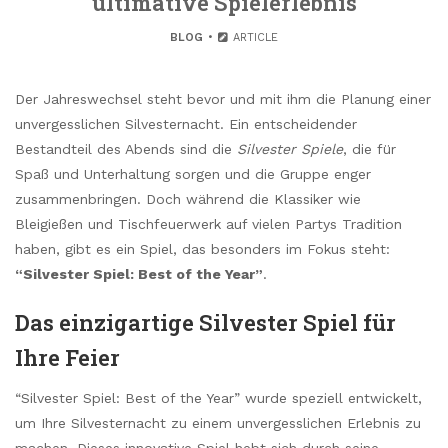
ultimative Spielerlebnis
BLOG
ARTICLE
Der Jahreswechsel steht bevor und mit ihm die Planung einer
unvergesslichen Silvesternacht. Ein entscheidender
Bestandteil des Abends sind die
Silvester Spiele
, die für
Spaß und Unterhaltung sorgen und die Gruppe enger
zusammenbringen. Doch während die Klassiker wie
Bleigießen und Tischfeuerwerk auf vielen Partys Tradition
haben, gibt es ein Spiel, das besonders im Fokus steht:
“Silvester Spiel: Best of the Year”
.
Das einzigartige Silvester Spiel für
Ihre Feier
“Silvester Spiel: Best of the Year” wurde speziell entwickelt,
um Ihre Silvesternacht zu einem unvergesslichen Erlebnis zu
machen. Dieses innovative Spiel hebt sich durch seine