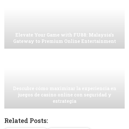
Elevate Your Game with FU88: Malaysia’s
Gateway to Premium Online Entertainment
Descubre cómo maximizar la experiencia en
juegos de casino online con seguridad y
estrategia
Related Posts: