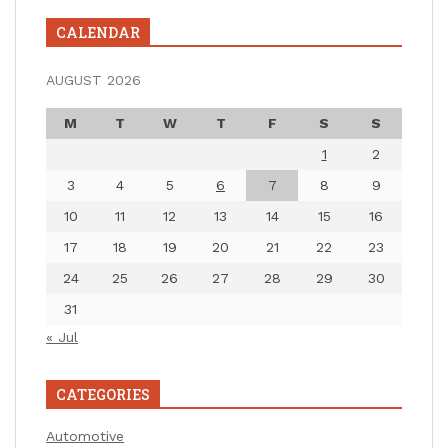
CALENDAR
AUGUST 2026
M
T
W
T
F
S
S
1
2
3
4
5
6
7
8
9
10
11
12
13
14
15
16
17
18
19
20
21
22
23
24
25
26
27
28
29
30
31
« Jul
CATEGORIES
Automotive