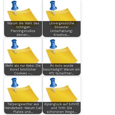
Warum die Wahl des
Unvergessliche
richtigen
Silvester
Piercingstudios
Unterhaltung:
deinen…
Kreative…
Mehr als nur Keks: Die
Ihr Auto wurde
Kunst köstlicher
beschädigt? Warum ein
Cookies –…
Kfz Gutachter…
Terpengewitter aus
Alpenglück auf Schritt
Handarbeit: Warum Cali
und Tritt: Die
Plates und…
schönsten Wege…