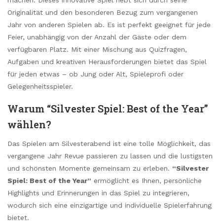
Originalität und den besonderen Bezug zum vergangenen
Jahr von anderen Spielen ab. Es ist perfekt geeignet für jede
Feier, unabhängig von der Anzahl der Gäste oder dem
verfügbaren Platz. Mit einer Mischung aus Quizfragen,
Aufgaben und kreativen Herausforderungen bietet das Spiel
für jeden etwas – ob Jung oder Alt, Spieleprofi oder
Gelegenheitsspieler.
Warum “Silvester Spiel: Best of the Year”
wählen?
Das Spielen am Silvesterabend ist eine tolle Möglichkeit, das
vergangene Jahr Revue passieren zu lassen und die lustigsten
und schönsten Momente gemeinsam zu erleben.
“Silvester
Spiel: Best of the Year”
ermöglicht es Ihnen, persönliche
Highlights und Erinnerungen in das Spiel zu integrieren,
wodurch sich eine einzigartige und individuelle Spielerfahrung
bietet.