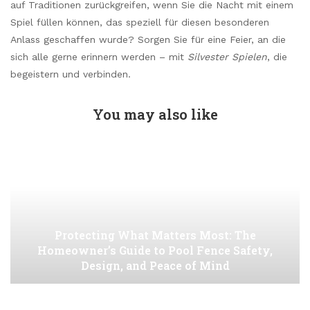
auf Traditionen zurückgreifen, wenn Sie die Nacht mit einem
Spiel füllen können, das speziell für diesen besonderen
Anlass geschaffen wurde? Sorgen Sie für eine Feier, an die
sich alle gerne erinnern werden – mit
Silvester Spielen
, die
begeistern und verbinden.
You may also like
Protecting What Matters Most: The
Homeowner’s Guide to Pool Fence Safety,
Design, and Peace of Mind