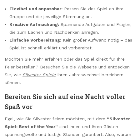
Flexibel und anpassbar:
Passen Sie das Spiel an Ihre
Gruppe und die jeweilige Stimmung an.
Kreative Aufmachung:
Spannende Aufgaben und Fragen,
die zum Lachen und Nachdenken anregen.
Einfache Vorbereitung:
Kein großer Aufwand nötig – das
Spiel ist schnell erklärt und vorbereitet.
Möchten Sie mehr erfahren oder das Spiel direkt für Ihre
Feier bestellen? Besuchen Sie die Webseite und entdecken
Sie, wie
Silvester Spiele
Ihren Jahreswechsel bereichern
können.
Bereiten Sie sich auf eine Nacht voller
Spaß vor
Egal, wie Sie Silvester feiern möchten, mit dem
“Silvester
Spiel: Best of the Year”
sind Ihnen und Ihren Gästen
spannungsvolle und lustige Stunden garantiert. Also, warum