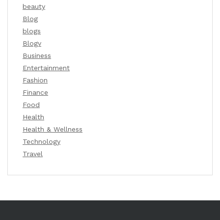
beauty
Blog
blogs
Blogv
Business
Entertainment
Fashion
Finance
Food
Health
Health & Wellness
Technology
Travel