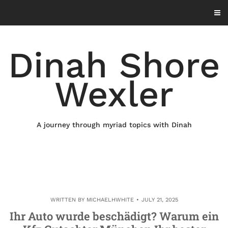
Skip
to
content
Dinah Shore
Wexler
A journey through myriad topics with Dinah
WRITTEN BY
MICHAELHWHITE
JULY 21, 2025
Ihr Auto wurde beschädigt? Warum ein