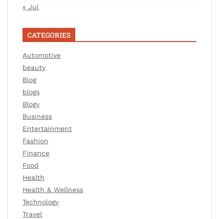
« Jul
CATEGORIES
Automotive
beauty
Blog
blogs
Blogv
Business
Entertainment
Fashion
Finance
Food
Health
Health & Wellness
Technology
Travel