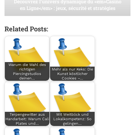
Découvrez l’univers dynamique du <em>Casino
en Ligne</em> : jeux, sécurité et stratégies
Related Posts:
Warum die Wahl des
richtigen
Mehr als nur Keks: Die
Piercingstudios
Kunst köstlicher
deinen…
Cookies –…
Terpengewitter aus
Mit Weitblick und
Handarbeit: Warum Cali
Lokalkompetenz: So
Plates und…
gelingen…