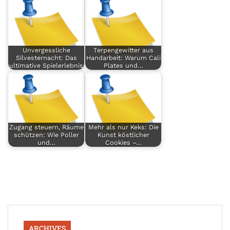
Unvergessliche
Terpengewitter aus
Silvesternacht: Das
Handarbeit: Warum Cali
ultimative Spielerlebnis
Plates und…
Zugang steuern, Räume
Mehr als nur Keks: Die
schützen: Wie Poller
Kunst köstlicher
und…
Cookies –…
ARCHIVES