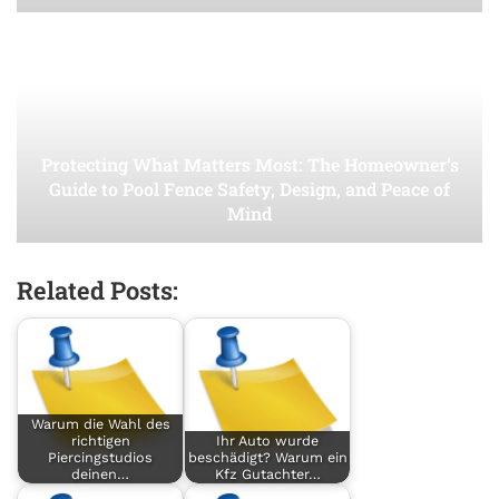
Protecting What Matters Most: The Homeowner’s
Guide to Pool Fence Safety, Design, and Peace of
Mind
Related Posts:
Warum die Wahl des
richtigen
Ihr Auto wurde
Piercingstudios
beschädigt? Warum ein
deinen…
Kfz Gutachter…