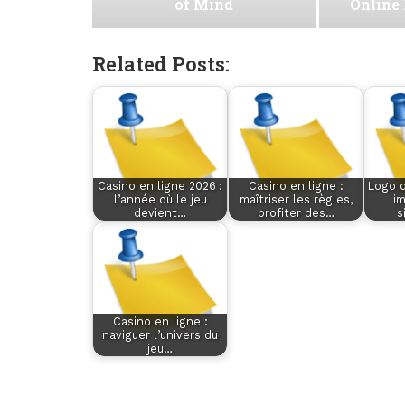
of Mind
Online
Related Posts:
Casino en ligne 2026 :
Casino en ligne :
Logo d
l’année où le jeu
maîtriser les règles,
im
devient…
profiter des…
s
Casino en ligne :
naviguer l’univers du
jeu…