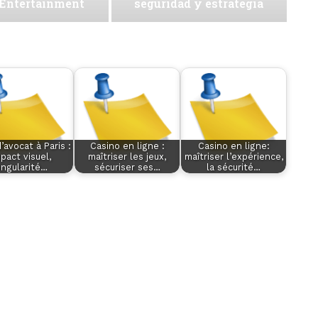
 Entertainment
seguridad y estrategia
’avocat à Paris :
Casino en ligne :
Casino en ligne:
pact visuel,
maîtriser les jeux,
maîtriser l’expérience,
ingularité…
sécuriser ses…
la sécurité…