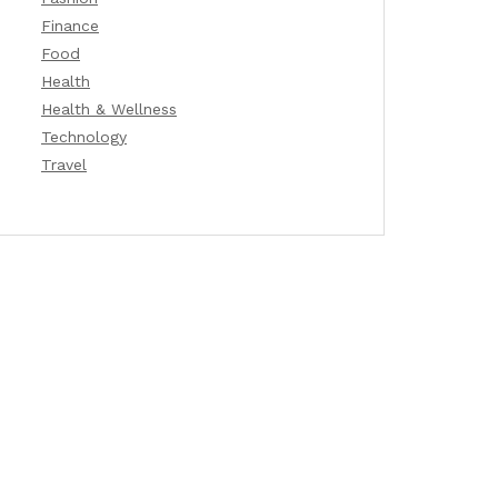
Finance
Food
Health
Health & Wellness
Technology
Travel