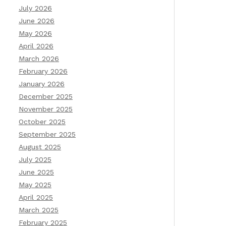
July 2026
June 2026
May 2026
April 2026
March 2026
February 2026
January 2026
December 2025
November 2025
October 2025
September 2025
August 2025
July 2025
June 2025
May 2025
April 2025
March 2025
February 2025