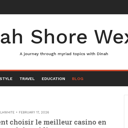
ah Shore We
A journey through myriad topics with Dinah
ESTYLE
TRAVEL
EDUCATION
BLOG
ELHWHITE
FEBRUARY 17, 2026
nt choisir le meilleur casino en