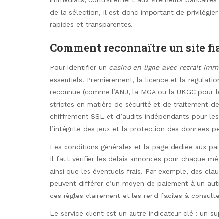
de la sélection, il est donc important de privilégi
rapides et transparentes.
Comment reconnaître un site fiab
Pour identifier un
casino en ligne avec retrait imm
essentiels. Premièrement, la licence et la régulati
reconnue (comme l’ANJ, la MGA ou la UKGC pour l
strictes en matière de sécurité et de traitement 
chiffrement SSL et d’audits indépendants pour les
l’intégrité des jeux et la protection des données p
Les conditions générales et la page dédiée aux pa
Il faut vérifier les délais annoncés pour chaque 
ainsi que les éventuels frais. Par exemple, des cla
peuvent différer d’un moyen de paiement à un autre 
ces règles clairement et les rend faciles à consulte
Le service client est un autre indicateur clé : un s