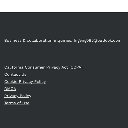
Business & collaboration inquiries:
Ingeng095@outlook.com
California Consumer Privacy Act (CCPA)
Contact Us
Cookie Privacy Policy
DMCA
Privacy Policy
Terms of Use