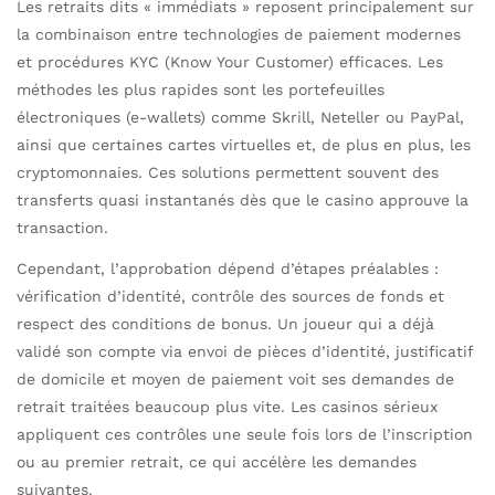
Les retraits dits « immédiats » reposent principalement sur
la combinaison entre technologies de paiement modernes
et procédures KYC (Know Your Customer) efficaces. Les
méthodes les plus rapides sont les portefeuilles
électroniques (e-wallets) comme Skrill, Neteller ou PayPal,
ainsi que certaines cartes virtuelles et, de plus en plus, les
cryptomonnaies. Ces solutions permettent souvent des
transferts quasi instantanés dès que le casino approuve la
transaction.
Cependant, l’approbation dépend d’étapes préalables :
vérification d’identité, contrôle des sources de fonds et
respect des conditions de bonus. Un joueur qui a déjà
validé son compte via envoi de pièces d’identité, justificatif
de domicile et moyen de paiement voit ses demandes de
retrait traitées beaucoup plus vite. Les casinos sérieux
appliquent ces contrôles une seule fois lors de l’inscription
ou au premier retrait, ce qui accélère les demandes
suivantes.