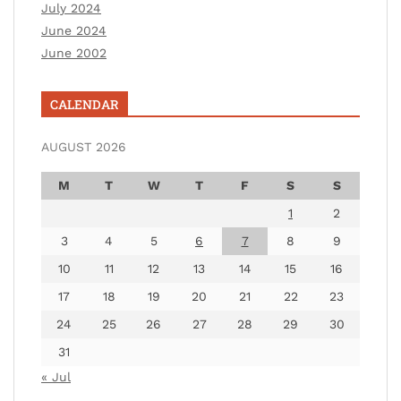
July 2024
June 2024
June 2002
CALENDAR
AUGUST 2026
M
T
W
T
F
S
S
1
2
3
4
5
6
7
8
9
10
11
12
13
14
15
16
17
18
19
20
21
22
23
24
25
26
27
28
29
30
31
« Jul