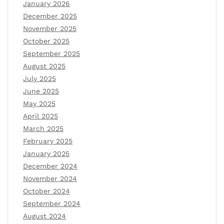
January 2026
December 2025
November 2025
October 2025
September 2025
August 2025
July 2025
June 2025
May 2025
April 2025
March 2025
February 2025
January 2025
December 2024
November 2024
October 2024
September 2024
August 2024