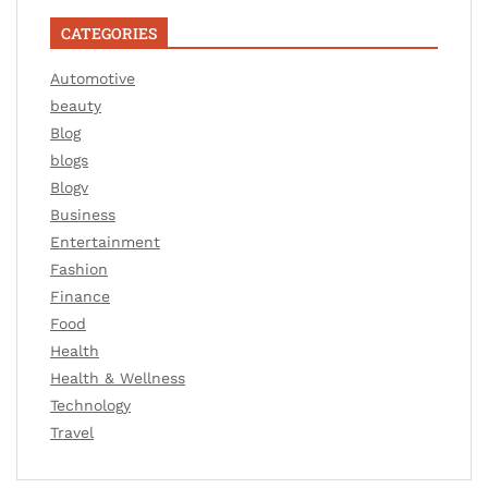
CATEGORIES
Automotive
beauty
Blog
blogs
Blogv
Business
Entertainment
Fashion
Finance
Food
Health
Health & Wellness
Technology
Travel