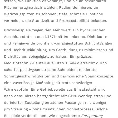
setzen, wo Funktion es verlangt, und sie an sekundären
Flächen pragmatisch wählen; Radien definieren, um
Werkzeugspitzen zu schonen; tiefe, schmale Einstiche
vermeiden, die Standzeit und Prozessstabilität belasten.
Praxisbeispiele zeigen den Mehrwert. Ein hydraulischer
Anschlussstutzen aus 1.4571 mit Innenkonus, Dichtkante
und Feingewinde profitiert von abgestuften Schlichtgängen
und Hochdruckkühlung, um Gratbildung zu minimieren und
Dichtflächen spiegelglatt zu halten. Ein präzises
Medizintechnik-Bauteil aus Titan Ti6Al4V erreicht durch
scharfe, positivgeometrische Schneiden, moderate
Schnittgeschwindigkeiten und harmonische Spannkonzepte
eine zuverlässige Maßhaltigkeit trotz schwieriger
Wärmeabfuhr. Eine Getriebewelle aus Einsatzstahl wird
nach dem Härten hartgedreht: Mit CBN-Wendeplatten und
definierter Zustellung entstehen Passungen mit wenigen
µm Streuung – ohne zusätzlichen Schleifprozess. Solche
Beispiele verdeutlichen, wie abgestimmte
Zerspanung
,