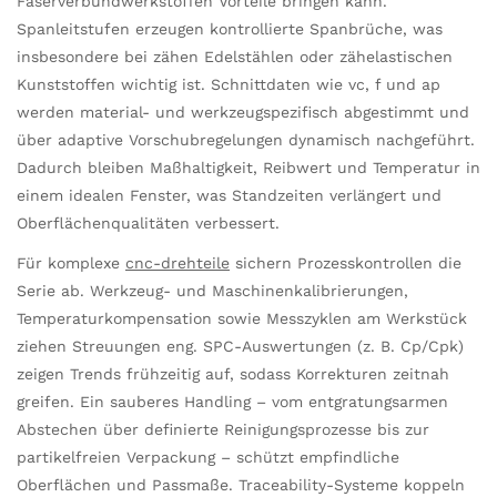
Faserverbundwerkstoffen Vorteile bringen kann.
Spanleitstufen erzeugen kontrollierte Spanbrüche, was
insbesondere bei zähen Edelstählen oder zähelastischen
Kunststoffen wichtig ist. Schnittdaten wie vc, f und ap
werden material- und werkzeugspezifisch abgestimmt und
über adaptive Vorschubregelungen dynamisch nachgeführt.
Dadurch bleiben Maßhaltigkeit, Reibwert und Temperatur in
einem idealen Fenster, was Standzeiten verlängert und
Oberflächenqualitäten verbessert.
Für komplexe
cnc-drehteile
sichern Prozesskontrollen die
Serie ab. Werkzeug- und Maschinenkalibrierungen,
Temperaturkompensation sowie Messzyklen am Werkstück
ziehen Streuungen eng. SPC-Auswertungen (z. B. Cp/Cpk)
zeigen Trends frühzeitig auf, sodass Korrekturen zeitnah
greifen. Ein sauberes Handling – vom entgratungsarmen
Abstechen über definierte Reinigungsprozesse bis zur
partikelfreien Verpackung – schützt empfindliche
Oberflächen und Passmaße. Traceability-Systeme koppeln