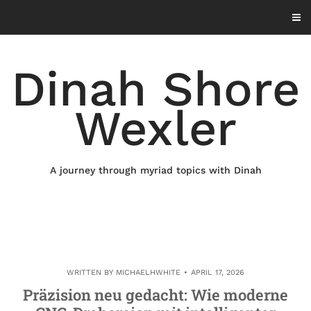
Skip
to
content
Dinah Shore
Wexler
A journey through myriad topics with Dinah
WRITTEN BY
MICHAELHWHITE
APRIL 17, 2026
Präzision neu gedacht: Wie moderne