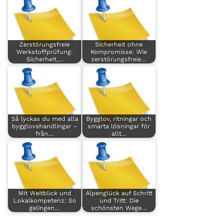
Zerstörungsfreie
Sicherheit ohne
Werkstoffprüfung:
Kompromisse: Wie
Sicherheit,…
zerstörungsfreie…
Så lyckas du med alla
Bygglov, ritningar och
bygglovshandlingar –
smarta lösningar för
från…
allt…
Mit Weitblick und
Alpenglück auf Schritt
Lokalkompetenz: So
und Tritt: Die
gelingen…
schönsten Wege…