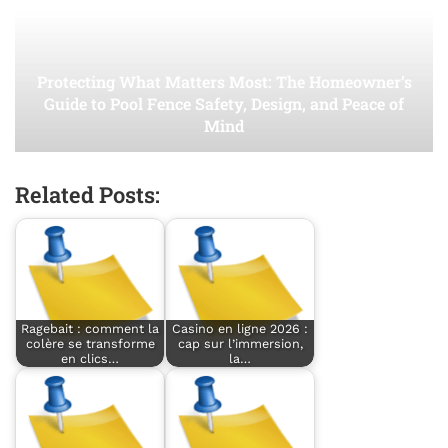
Protecting What Matters Most: The Homeowner’s
Guide to Pool Fence Safety, Design, and Peace of
Mind
Related Posts:
Ragebait : comment la
Casino en ligne 2026 :
colère se transforme
cap sur l’immersion,
en clics…
la…