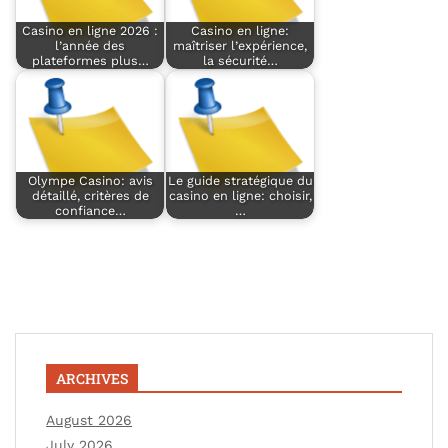
Casino en ligne 2026 :
Casino en ligne:
l’année des
maîtriser l’expérience,
plateformes plus…
la sécurité…
Olympe Casino: avis
Le guide stratégique du
détaillé, critères de
casino en ligne: choisir,
confiance…
…
ARCHIVES
August 2026
July 2026