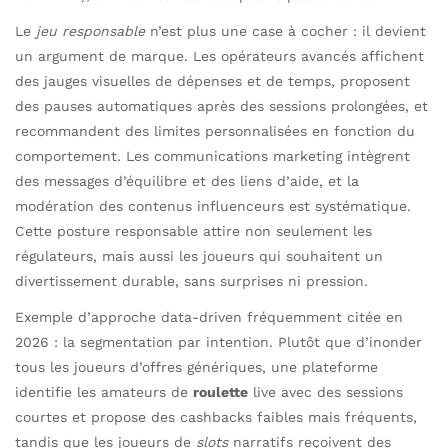
Le
jeu responsable
n’est plus une case à cocher : il devient
un argument de marque. Les opérateurs avancés affichent
des jauges visuelles de dépenses et de temps, proposent
des pauses automatiques après des sessions prolongées, et
recommandent des limites personnalisées en fonction du
comportement. Les communications marketing intègrent
des messages d’équilibre et des liens d’aide, et la
modération des contenus influenceurs est systématique.
Cette posture responsable attire non seulement les
régulateurs, mais aussi les joueurs qui souhaitent un
divertissement durable, sans surprises ni pression.
Exemple d’approche data-driven fréquemment citée en
2026 : la segmentation par intention. Plutôt que d’inonder
tous les joueurs d’offres génériques, une plateforme
identifie les amateurs de
roulette
live avec des sessions
courtes et propose des cashbacks faibles mais fréquents,
tandis que les joueurs de
slots
narratifs reçoivent des