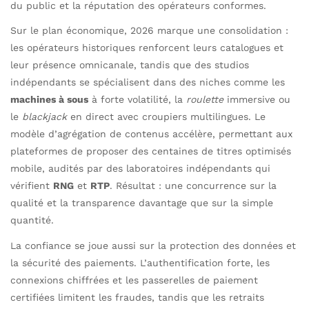
du public et la réputation des opérateurs conformes.
Sur le plan économique, 2026 marque une consolidation :
les opérateurs historiques renforcent leurs catalogues et
leur présence omnicanale, tandis que des studios
indépendants se spécialisent dans des niches comme les
machines à sous
à forte volatilité, la
roulette
immersive ou
le
blackjack
en direct avec croupiers multilingues. Le
modèle d’agrégation de contenus accélère, permettant aux
plateformes de proposer des centaines de titres optimisés
mobile, audités par des laboratoires indépendants qui
vérifient
RNG
et
RTP
. Résultat : une concurrence sur la
qualité et la transparence davantage que sur la simple
quantité.
La confiance se joue aussi sur la protection des données et
la sécurité des paiements. L’authentification forte, les
connexions chiffrées et les passerelles de paiement
certifiées limitent les fraudes, tandis que les retraits