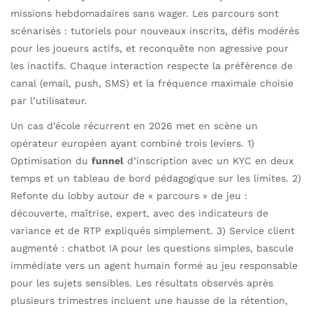
missions hebdomadaires sans wager. Les parcours sont
scénarisés : tutoriels pour nouveaux inscrits, défis modérés
pour les joueurs actifs, et reconquête non agressive pour
les inactifs. Chaque interaction respecte la préférence de
canal (email, push, SMS) et la fréquence maximale choisie
par l’utilisateur.
Un cas d’école récurrent en 2026 met en scène un
opérateur européen ayant combiné trois leviers. 1)
Optimisation du
funnel
d’inscription avec un KYC en deux
temps et un tableau de bord pédagogique sur les limites. 2)
Refonte du lobby autour de « parcours » de jeu :
découverte, maîtrise, expert, avec des indicateurs de
variance et de RTP expliqués simplement. 3) Service client
augmenté : chatbot IA pour les questions simples, bascule
immédiate vers un agent humain formé au jeu responsable
pour les sujets sensibles. Les résultats observés après
plusieurs trimestres incluent une hausse de la rétention,