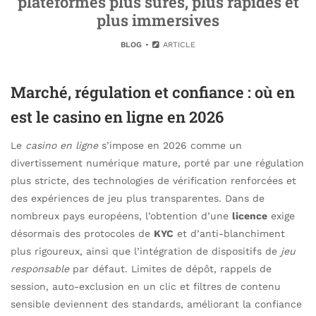
plateformes plus sûres, plus rapides et
plus immersives
BLOG
ARTICLE
Marché, régulation et confiance : où en
est le casino en ligne en 2026
Le
casino en ligne
s’impose en 2026 comme un
divertissement numérique mature, porté par une régulation
plus stricte, des technologies de vérification renforcées et
des expériences de jeu plus transparentes. Dans de
nombreux pays européens, l’obtention d’une
licence
exige
désormais des protocoles de
KYC
et d’anti-blanchiment
plus rigoureux, ainsi que l’intégration de dispositifs de
jeu
responsable
par défaut. Limites de dépôt, rappels de
session, auto-exclusion en un clic et filtres de contenu
sensible deviennent des standards, améliorant la confiance