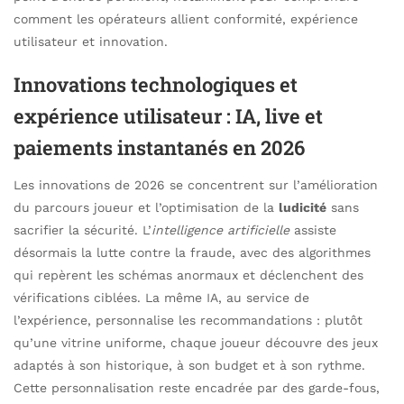
comment les opérateurs allient conformité, expérience
utilisateur et innovation.
Innovations technologiques et
expérience utilisateur : IA, live et
paiements instantanés en 2026
Les innovations de 2026 se concentrent sur l’amélioration
du parcours joueur et l’optimisation de la
ludicité
sans
sacrifier la sécurité. L’
intelligence artificielle
assiste
désormais la lutte contre la fraude, avec des algorithmes
qui repèrent les schémas anormaux et déclenchent des
vérifications ciblées. La même IA, au service de
l’expérience, personnalise les recommandations : plutôt
qu’une vitrine uniforme, chaque joueur découvre des jeux
adaptés à son historique, à son budget et à son rythme.
Cette personnalisation reste encadrée par des garde-fous,