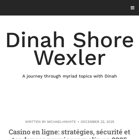
Skip
to
content
Dinah Shore
Wexler
A journey through myriad topics with Dinah
WRITTEN BY
MICHAELHWHITE
DECEMBER 22, 2025
Casino en ligne: stratégies, sécurité et