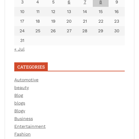
3
4
5
6
7
8
9
10
11
12
13
14
15
16
17
18
19
20
21
22
23
24
25
26
27
28
29
30
31
« Jul
CATEGORIES
Automotive
beauty
Blog
blogs
Blogv
Business
Entertainment
Fashion