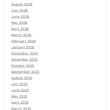
August 2026
July 2026
June 2026
May 2026
April 2026
March 2026
February 2026
January 2026
December 2025
November 2025
October 2025
September 2025
August 2025
July 2025
June 2025
May 2025
April 2025
March 2025