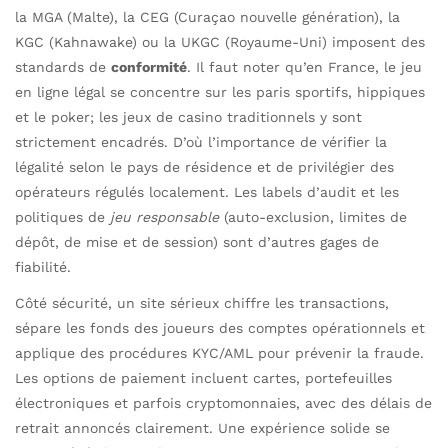
la MGA (Malte), la CEG (Curaçao nouvelle génération), la
KGC (Kahnawake) ou la UKGC (Royaume-Uni) imposent des
standards de
conformité
. Il faut noter qu’en France, le jeu
en ligne légal se concentre sur les paris sportifs, hippiques
et le poker; les jeux de casino traditionnels y sont
strictement encadrés. D’où l’importance de vérifier la
légalité selon le pays de résidence et de privilégier des
opérateurs régulés localement. Les labels d’audit et les
politiques de
jeu responsable
(auto-exclusion, limites de
dépôt, de mise et de session) sont d’autres gages de
fiabilité.
Côté sécurité, un site sérieux chiffre les transactions,
sépare les fonds des joueurs des comptes opérationnels et
applique des procédures KYC/AML pour prévenir la fraude.
Les options de paiement incluent cartes, portefeuilles
électroniques et parfois cryptomonnaies, avec des délais de
retrait annoncés clairement. Une expérience solide se