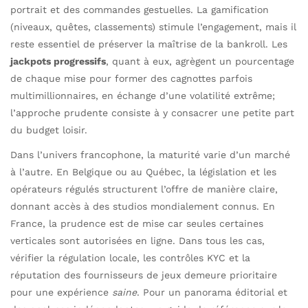
portrait et des commandes gestuelles. La gamification
(niveaux, quêtes, classements) stimule l’engagement, mais il
reste essentiel de préserver la maîtrise de la bankroll. Les
jackpots progressifs
, quant à eux, agrègent un pourcentage
de chaque mise pour former des cagnottes parfois
multimillionnaires, en échange d’une volatilité extrême;
l’approche prudente consiste à y consacrer une petite part
du budget loisir.
Dans l’univers francophone, la maturité varie d’un marché
à l’autre. En Belgique ou au Québec, la législation et les
opérateurs régulés structurent l’offre de manière claire,
donnant accès à des studios mondialement connus. En
France, la prudence est de mise car seules certaines
verticales sont autorisées en ligne. Dans tous les cas,
vérifier la régulation locale, les contrôles KYC et la
réputation des fournisseurs de jeux demeure prioritaire
pour une expérience
saine
. Pour un panorama éditorial et