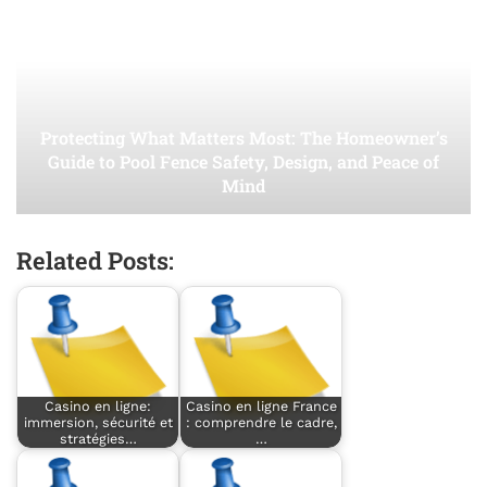
Protecting What Matters Most: The Homeowner’s
Guide to Pool Fence Safety, Design, and Peace of
Mind
Related Posts:
Casino en ligne:
Casino en ligne France
immersion, sécurité et
: comprendre le cadre,
stratégies…
…