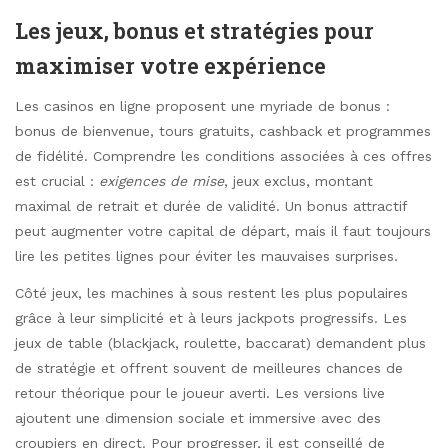
Les jeux, bonus et stratégies pour
maximiser votre expérience
Les casinos en ligne proposent une myriade de bonus :
bonus de bienvenue, tours gratuits, cashback et programmes
de fidélité. Comprendre les conditions associées à ces offres
est crucial :
exigences de mise
, jeux exclus, montant
maximal de retrait et durée de validité. Un bonus attractif
peut augmenter votre capital de départ, mais il faut toujours
lire les petites lignes pour éviter les mauvaises surprises.
Côté jeux, les machines à sous restent les plus populaires
grâce à leur simplicité et à leurs jackpots progressifs. Les
jeux de table (blackjack, roulette, baccarat) demandent plus
de stratégie et offrent souvent de meilleures chances de
retour théorique pour le joueur averti. Les versions live
ajoutent une dimension sociale et immersive avec des
croupiers en direct. Pour progresser, il est conseillé de