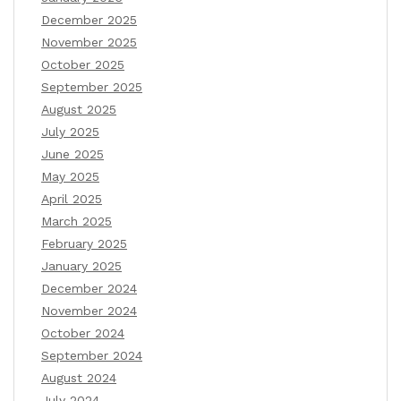
December 2025
November 2025
October 2025
September 2025
August 2025
July 2025
June 2025
May 2025
April 2025
March 2025
February 2025
January 2025
December 2024
November 2024
October 2024
September 2024
August 2024
July 2024