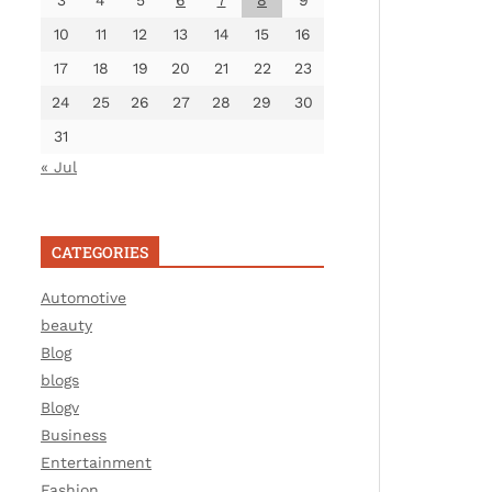
3
4
5
6
7
8
9
10
11
12
13
14
15
16
17
18
19
20
21
22
23
24
25
26
27
28
29
30
31
« Jul
CATEGORIES
Automotive
beauty
Blog
blogs
Blogv
Business
Entertainment
Fashion