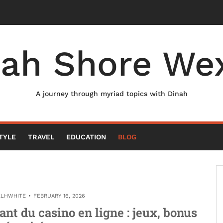
nah Shore Wex
A journey through myriad topics with Dinah
TYLE
TRAVEL
EDUCATION
BLOG
ELHWHITE
FEBRUARY 16, 2026
ant du casino en ligne : jeux, bonus