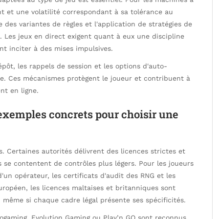
nt et une volatilité correspondant à sa tolérance au
se des variantes de règles et l'application de stratégies de
. Les jeux en direct exigent quant à eux une discipline
nt inciter à des mises impulsives.
dépôt, les rappels de session et les options d'auto-
e. Ces mécanismes protègent le joueur et contribuent à
nt en ligne.
exemples concrets pour choisir une
s. Certaines autorités délivrent des licences strictes et
s se contentent de contrôles plus légers. Pour les joueurs
d'un opérateur, les certificats d'audit des RNG et les
uropéen, les licences maltaises et britanniques sont
même si chaque cadre légal présente ses spécificités.
ogaming, Evolution Gaming ou Play’n GO sont reconnus