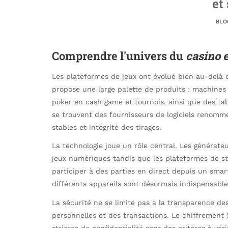
et
BLO
Comprendre l'univers du
casino 
Les plateformes de jeux ont évolué bien au-delà 
propose une large palette de produits : machines à
poker en cash game et tournois, ainsi que des tabl
se trouvent des fournisseurs de logiciels renomm
stables et intégrité des tirages.
La technologie joue un rôle central. Les générate
jeux numériques tandis que les plateformes de s
participer à des parties en direct depuis un smar
différents appareils sont désormais indispensables
La sécurité ne se limite pas à la transparence des
personnelles et des transactions. Le chiffrement 
strictes de confidentialité sont des critères à vér