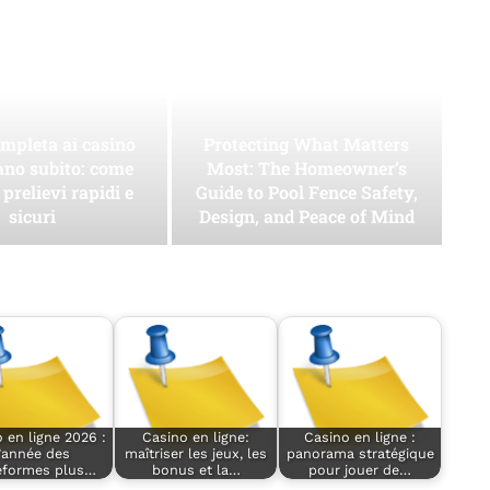
mpleta ai casino
Protecting What Matters
ano subito: come
Most: The Homeowner’s
 prelievi rapidi e
Guide to Pool Fence Safety,
sicuri
Design, and Peace of Mind
 en ligne 2026 :
Casino en ligne:
Casino en ligne :
l’année des
maîtriser les jeux, les
panorama stratégique
eformes plus…
bonus et la…
pour jouer de…