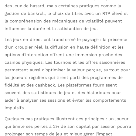
des jeux de hasard, mais certaines pratiques comme la
gestion de bankroll, le choix de titres avec un RTP élevé et
la compréhension des mécaniques de volatilité peuvent
influencer la durée et la satisfaction de jeu.
Les jeux en direct ont transformé le paysage : la présence
d'un croupier réel, la diffusion en haute définition et les
options d'interaction offrent une immersion proche des
casinos physiques. Les tournois et les offres saisonnières
permettent aussi d'optimiser la valeur perçue, surtout pour
les joueurs réguliers qui tirent parti des programmes de
fidélité et des cashback. Les plateformes fournissent
souvent des statistiques de jeu et des historiques pour
aider à analyser ses sessions et éviter les comportements
impulsifs.
Quelques cas pratiques illustrent ces principes : un joueur
qui limite ses pertes à 2% de son capital par session pourra
prolonger son temps de jeu et mieux gérer l'impact