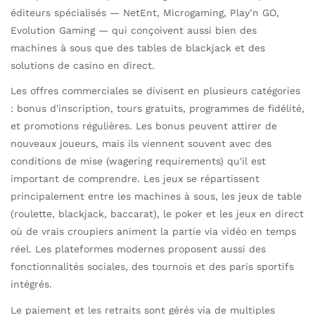
éditeurs spécialisés — NetEnt, Microgaming, Play’n GO,
Evolution Gaming — qui conçoivent aussi bien des
machines à sous que des tables de blackjack et des
solutions de casino en direct.
Les offres commerciales se divisent en plusieurs catégories
: bonus d'inscription, tours gratuits, programmes de fidélité,
et promotions régulières. Les bonus peuvent attirer de
nouveaux joueurs, mais ils viennent souvent avec des
conditions de mise (wagering requirements) qu'il est
important de comprendre. Les jeux se répartissent
principalement entre les machines à sous, les jeux de table
(roulette, blackjack, baccarat), le poker et les jeux en direct
où de vrais croupiers animent la partie via vidéo en temps
réel. Les plateformes modernes proposent aussi des
fonctionnalités sociales, des tournois et des paris sportifs
intégrés.
Le paiement et les retraits sont gérés via de multiples