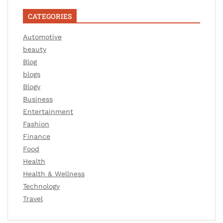
CATEGORIES
Automotive
beauty
Blog
blogs
Blogv
Business
Entertainment
Fashion
Finance
Food
Health
Health & Wellness
Technology
Travel