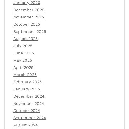
January 2026
December 2025
November 2025
October 2025
September 2025
August 2025
July 2025
June 2025
May 2025
April 2025
March 2025
February 2025
January 2025
December 2024
November 2024
October 2024
September 2024
August 2024