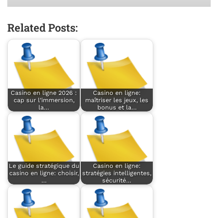
Related Posts:
Casino en ligne 2026 :
Casino en ligne:
cap sur l’immersion,
maîtriser les jeux, les
la…
bonus et la…
Le guide stratégique du
Casino en ligne:
casino en ligne: choisir,
stratégies intelligentes,
…
sécurité…