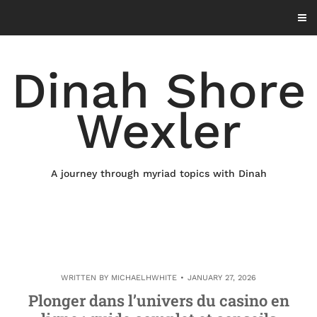
Skip
to
content
Dinah Shore
Wexler
A journey through myriad topics with Dinah
WRITTEN BY
MICHAELHWHITE
JANUARY 27, 2026
Plonger dans l’univers du casino en