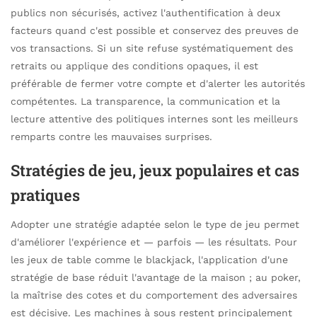
publics non sécurisés, activez l'authentification à deux
facteurs quand c'est possible et conservez des preuves de
vos transactions. Si un site refuse systématiquement des
retraits ou applique des conditions opaques, il est
préférable de fermer votre compte et d'alerter les autorités
compétentes. La transparence, la communication et la
lecture attentive des politiques internes sont les meilleurs
remparts contre les mauvaises surprises.
Stratégies de jeu, jeux populaires et cas
pratiques
Adopter une stratégie adaptée selon le type de jeu permet
d'améliorer l'expérience et — parfois — les résultats. Pour
les jeux de table comme le blackjack, l'application d'une
stratégie de base réduit l'avantage de la maison ; au poker,
la maîtrise des cotes et du comportement des adversaires
est décisive. Les machines à sous restent principalement