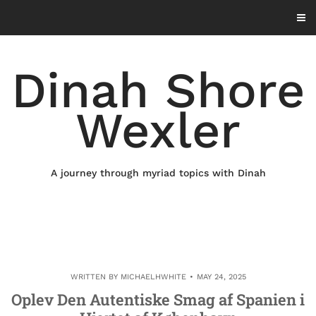
Skip
to
content
Dinah Shore
Wexler
A journey through myriad topics with Dinah
WRITTEN BY
MICHAELHWHITE
MAY 24, 2025
Oplev Den Autentiske Smag af Spanien i