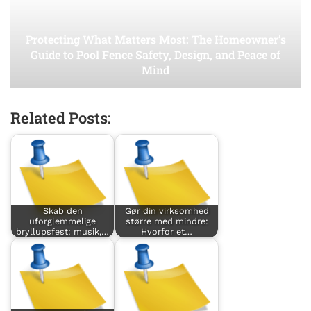
Protecting What Matters Most: The Homeowner’s
Guide to Pool Fence Safety, Design, and Peace of
Mind
Related Posts:
Skab den
Gør din virksomhed
uforglemmelige
større med mindre:
bryllupsfest: musik,…
Hvorfor et…