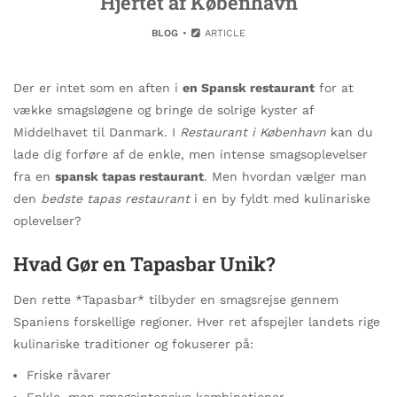
Hjertet af København
BLOG
ARTICLE
Der er intet som en aften i
en Spansk restaurant
for at
vække smagsløgene og bringe de solrige kyster af
Middelhavet til Danmark. I
Restaurant i København
kan du
lade dig forføre af de enkle, men intense smagsoplevelser
fra en
spansk tapas restaurant
. Men hvordan vælger man
den
bedste tapas restaurant
i en by fyldt med kulinariske
oplevelser?
Hvad Gør en Tapasbar Unik?
Den rette *Tapasbar* tilbyder en smagsrejse gennem
Spaniens forskellige regioner. Hver ret afspejler landets rige
kulinariske traditioner og fokuserer på:
Friske råvarer
Enkle, men smagsintensive kombinationer