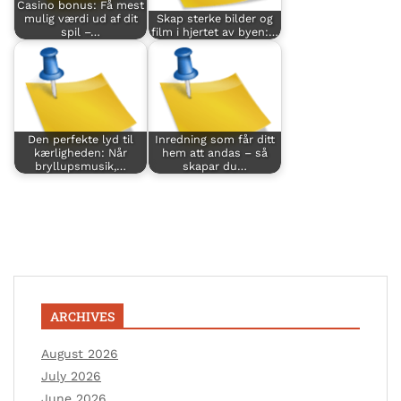
Casino bonus: Få mest
mulig værdi ud af dit
Skap sterke bilder og
spil –…
film i hjertet av byen:…
Den perfekte lyd til
Inredning som får ditt
kærligheden: Når
hem att andas – så
bryllupsmusik,…
skapar du…
ARCHIVES
August 2026
July 2026
June 2026