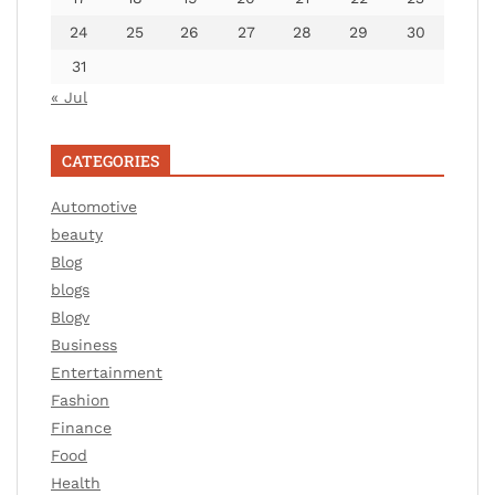
24
25
26
27
28
29
30
31
« Jul
CATEGORIES
Automotive
beauty
Blog
blogs
Blogv
Business
Entertainment
Fashion
Finance
Food
Health