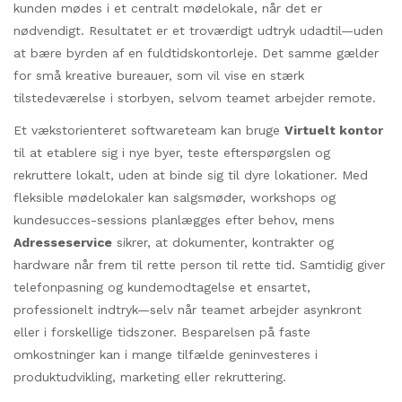
kunden mødes i et centralt mødelokale, når det er
nødvendigt. Resultatet er et troværdigt udtryk udadtil—uden
at bære byrden af en fuldtidskontorleje. Det samme gælder
for små kreative bureauer, som vil vise en stærk
tilstedeværelse i storbyen, selvom teamet arbejder remote.
Et vækstorienteret softwareteam kan bruge
Virtuelt kontor
til at etablere sig i nye byer, teste efterspørgslen og
rekruttere lokalt, uden at binde sig til dyre lokationer. Med
fleksible mødelokaler kan salgsmøder, workshops og
kundesucces-sessions planlægges efter behov, mens
Adresseservice
sikrer, at dokumenter, kontrakter og
hardware når frem til rette person til rette tid. Samtidig giver
telefonpasning og kundemodtagelse et ensartet,
professionelt indtryk—selv når teamet arbejder asynkront
eller i forskellige tidszoner. Besparelsen på faste
omkostninger kan i mange tilfælde geninvesteres i
produktudvikling, marketing eller rekruttering.