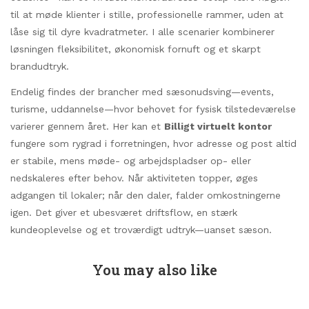
til at møde klienter i stille, professionelle rammer, uden at
låse sig til dyre kvadratmeter. I alle scenarier kombinerer
løsningen fleksibilitet, økonomisk fornuft og et skarpt
brandudtryk.
Endelig findes der brancher med sæsonudsving—events,
turisme, uddannelse—hvor behovet for fysisk tilstedeværelse
varierer gennem året. Her kan et
Billigt virtuelt kontor
fungere som rygrad i forretningen, hvor adresse og post altid
er stabile, mens møde- og arbejdspladser op- eller
nedskaleres efter behov. Når aktiviteten topper, øges
adgangen til lokaler; når den daler, falder omkostningerne
igen. Det giver et ubesværet driftsflow, en stærk
kundeoplevelse og et troværdigt udtryk—uanset sæson.
You may also like