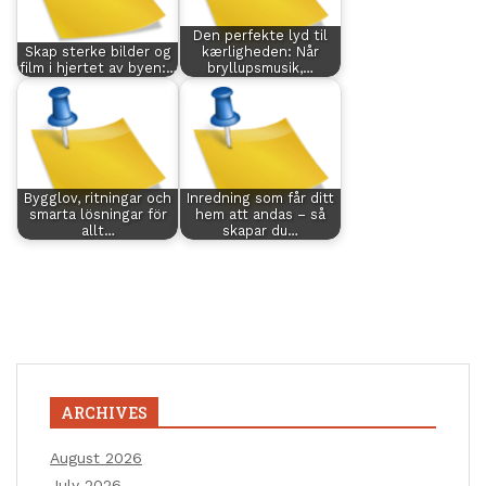
Den perfekte lyd til
Skap sterke bilder og
kærligheden: Når
film i hjertet av byen:…
bryllupsmusik,…
Bygglov, ritningar och
Inredning som får ditt
smarta lösningar för
hem att andas – så
allt…
skapar du…
ARCHIVES
August 2026
July 2026