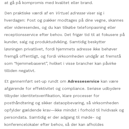
at gå på kompromis med kvalitet eller brand.
Den praktiske værdi af en
Virtuel adresse
viser sig i
hverdagen: Post og pakker modtages på dine vegne, skannes
eller videresendes, og du kan tilkøbe telefonpasning eller
receptionsservice efter behov. Det frigør tid til at fokusere på
kunder, salg og produktudvikling. Samtidig beskytter
løsningen privatlivet, fordi hjemmets adresse ikke behøver
fremgå offentligt, og fordi virksomheden undgår at fremstå
som “hjemmebaseret”, hvilket i visse brancher kan påvirke
tilliden negativt.
Et gennemført set‑up rundt om
Adresseservice
kan være
afgørende for effektivitet og compliance. Seriøse udbydere
tilbyder identitetsverifikation, klare processer for
posthåndtering og sikker dataopbevaring, så virksomheden
opfylder gældende krav—ikke mindst i forhold til hvidvask og
persondata. Samtidig er der adgang til møde- og
konferencelokaler efter behov, så der kan afholdes