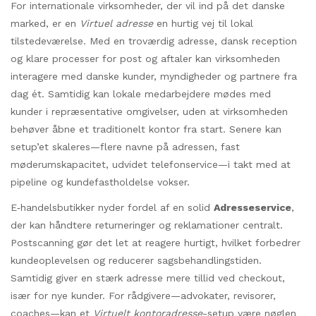
For internationale virksomheder, der vil ind på det danske
marked, er en
Virtuel adresse
en hurtig vej til lokal
tilstedeværelse. Med en troværdig adresse, dansk reception
og klare processer for post og aftaler kan virksomheden
interagere med danske kunder, myndigheder og partnere fra
dag ét. Samtidig kan lokale medarbejdere mødes med
kunder i repræsentative omgivelser, uden at virksomheden
behøver åbne et traditionelt kontor fra start. Senere kan
setup’et skaleres—flere navne på adressen, fast
møderumskapacitet, udvidet telefonservice—i takt med at
pipeline og kundefastholdelse vokser.
E‑handelsbutikker nyder fordel af en solid
Adresseservice
,
der kan håndtere returneringer og reklamationer centralt.
Postscanning gør det let at reagere hurtigt, hvilket forbedrer
kundeoplevelsen og reducerer sagsbehandlingstiden.
Samtidig giver en stærk adresse mere tillid ved checkout,
især for nye kunder. For rådgivere—advokater, revisorer,
coaches—kan et
Virtuelt kontoradresse
-setup være nøglen