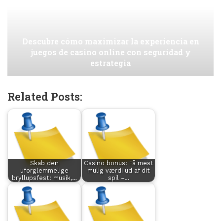
Descubre cómo maximizar la experiencia en
juegos de casino online con seguridad y
estrategia
Related Posts:
Skab den
Casino bonus: Få mest
uforglemmelige
mulig værdi ud af dit
bryllupsfest: musik,…
spil –…