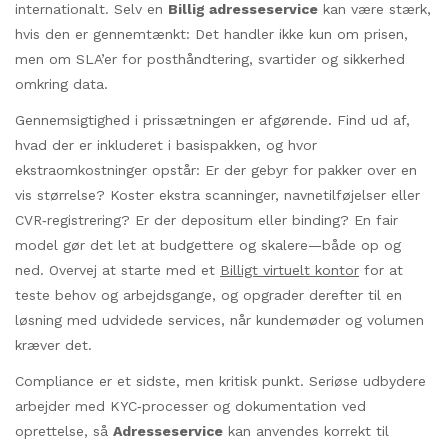
internationalt. Selv en
Billig adresseservice
kan være stærk,
hvis den er gennemtænkt: Det handler ikke kun om prisen,
men om SLA’er for posthåndtering, svartider og sikkerhed
omkring data.
Gennemsigtighed i prissætningen er afgørende. Find ud af,
hvad der er inkluderet i basispakken, og hvor
ekstraomkostninger opstår: Er der gebyr for pakker over en
vis størrelse? Koster ekstra scanninger, navnetilføjelser eller
CVR‑registrering? Er der depositum eller binding? En fair
model gør det let at budgettere og skalere—både op og
ned. Overvej at starte med et
Billigt virtuelt kontor
for at
teste behov og arbejdsgange, og opgrader derefter til en
løsning med udvidede services, når kundemøder og volumen
kræver det.
Compliance er et sidste, men kritisk punkt. Seriøse udbydere
arbejder med KYC‑processer og dokumentation ved
oprettelse, så
Adresseservice
kan anvendes korrekt til