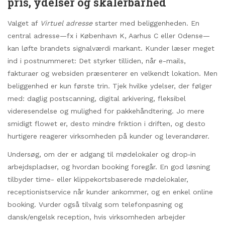
pris, ydelser og skalérbarhed
Valget af
Virtuel adresse
starter med beliggenheden. En
central adresse—fx i København K, Aarhus C eller Odense—
kan løfte brandets signalværdi markant. Kunder læser meget
ind i postnummeret: Det styrker tilliden, når e-mails,
fakturaer og websiden præsenterer en velkendt lokation. Men
beliggenhed er kun første trin. Tjek hvilke ydelser, der følger
med: daglig postscanning, digital arkivering, fleksibel
videresendelse og mulighed for pakkehåndtering. Jo mere
smidigt flowet er, desto mindre friktion i driften, og desto
hurtigere reagerer virksomheden på kunder og leverandører.
Undersøg, om der er adgang til mødelokaler og drop‑in
arbejdspladser, og hvordan booking foregår. En god løsning
tilbyder time- eller klippekortsbaserede mødelokaler,
receptionistservice når kunder ankommer, og en enkel online
booking. Vurder også tilvalg som telefonpasning og
dansk/engelsk reception, hvis virksomheden arbejder