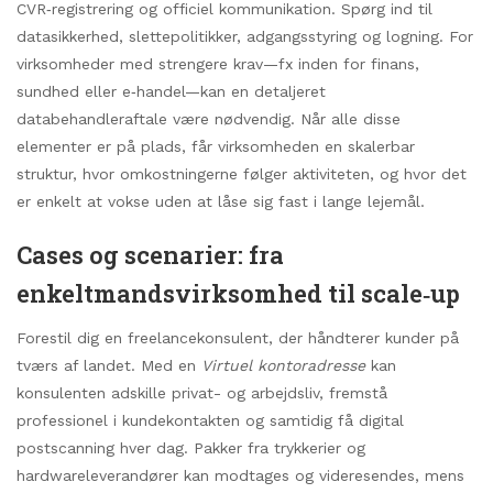
CVR‑registrering og officiel kommunikation. Spørg ind til
datasikkerhed, slettepolitikker, adgangsstyring og logning. For
virksomheder med strengere krav—fx inden for finans,
sundhed eller e‑handel—kan en detaljeret
databehandleraftale være nødvendig. Når alle disse
elementer er på plads, får virksomheden en skalerbar
struktur, hvor omkostningerne følger aktiviteten, og hvor det
er enkelt at vokse uden at låse sig fast i lange lejemål.
Cases og scenarier: fra
enkeltmandsvirksomhed til scale‑up
Forestil dig en freelancekonsulent, der håndterer kunder på
tværs af landet. Med en
Virtuel kontoradresse
kan
konsulenten adskille privat- og arbejdsliv, fremstå
professionel i kundekontakten og samtidig få digital
postscanning hver dag. Pakker fra trykkerier og
hardwareleverandører kan modtages og videresendes, mens