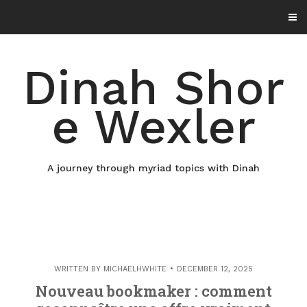
Skip
to
content
Dinah Shor
e Wexler
A journey through myriad topics with Dinah
WRITTEN BY
MICHAELHWHITE
DECEMBER 12, 2025
Nouveau bookmaker : comment