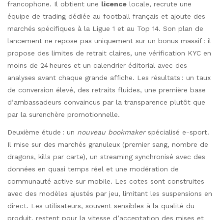
francophone. Il obtient une
licence
locale, recrute une
équipe de trading dédiée au football français et ajoute des
marchés spécifiques à la Ligue 1 et au Top 14. Son plan de
lancement ne repose pas uniquement sur un bonus massif : il
propose des limites de retrait claires, une vérification KYC en
moins de 24 heures et un calendrier éditorial avec des
analyses avant chaque grande affiche. Les résultats : un taux
de conversion élevé, des retraits fluides, une première base
d’ambassadeurs convaincus par la transparence plutôt que
par la surenchère promotionnelle.
Deuxième étude : un
nouveau bookmaker
spécialisé e-sport.
Il mise sur des marchés granuleux (premier sang, nombre de
dragons, kills par carte), un streaming synchronisé avec des
données en quasi temps réel et une modération de
communauté active sur mobile. Les cotes sont construites
avec des modèles ajustés par jeu, limitant les suspensions en
direct. Les utilisateurs, souvent sensibles à la qualité du
produit, restent pour la vitesse d’acceptation des mises et