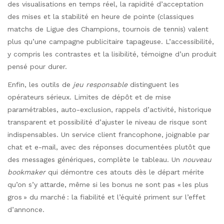
des visualisations en temps réel, la rapidité d’acceptation
des mises et la stabilité en heure de pointe (classiques
matchs de Ligue des Champions, tournois de tennis) valent
plus qu’une campagne publicitaire tapageuse. L’accessibilité,
y compris les contrastes et la lisibilité, témoigne d’un produit
pensé pour durer.
Enfin, les outils de
jeu responsable
distinguent les
opérateurs sérieux. Limites de dépôt et de mise
paramétrables, auto-exclusion, rappels d’activité, historique
transparent et possibilité d’ajuster le niveau de risque sont
indispensables. Un service client francophone, joignable par
chat et e-mail, avec des réponses documentées plutôt que
des messages génériques, complète le tableau. Un
nouveau
bookmaker
qui démontre ces atouts dès le départ mérite
qu’on s’y attarde, même si les bonus ne sont pas « les plus
gros » du marché : la fiabilité et l’équité priment sur l’effet
d’annonce.