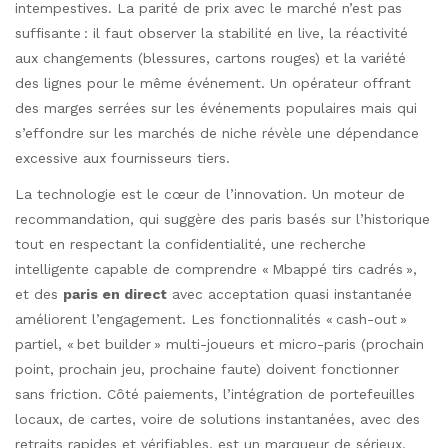
intempestives. La parité de prix avec le marché n’est pas
suffisante : il faut observer la stabilité en live, la réactivité
aux changements (blessures, cartons rouges) et la variété
des lignes pour le même événement. Un opérateur offrant
des marges serrées sur les événements populaires mais qui
s’effondre sur les marchés de niche révèle une dépendance
excessive aux fournisseurs tiers.
La technologie est le cœur de l’innovation. Un moteur de
recommandation, qui suggère des paris basés sur l’historique
tout en respectant la confidentialité, une recherche
intelligente capable de comprendre « Mbappé tirs cadrés »,
et des
paris en direct
avec acceptation quasi instantanée
améliorent l’engagement. Les fonctionnalités « cash-out »
partiel, « bet builder » multi-joueurs et micro-paris (prochain
point, prochain jeu, prochaine faute) doivent fonctionner
sans friction. Côté paiements, l’intégration de portefeuilles
locaux, de cartes, voire de solutions instantanées, avec des
retraits rapides et vérifiables, est un marqueur de sérieux.