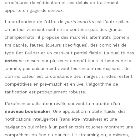
procédures de vérification et ses délais de traitement
apporte un gage de sérieux.
La profondeur de l’offre de
paris sportifs
est l’autre pilier.
Un acteur vraiment neuf ne se contente pas des grands
championnats : il propose des marchés alternatifs (corners,
tirs cadrés, fautes, joueurs spécifiques), des combinés de
type Bet Builder et un cash-out partiel fiable. La qualité des
cotes
se mesure sur plusieurs compétitions et heures de la
journée, pas uniquement avant les rencontres majeures. Un
bon indicateur est la constance des marges : si elles restent
compétitives en pré-match et en live, l’algorithme de
tarification est probablement robuste.
L’expérience utilisateur révèle souvent la maturité d’un
nouveau bookmaker
. Une application mobile fluide, des
notifications intelligentes (sans être intrusives) et une
navigation qui mène à un pari en trois touches montrent une
compréhension fine du parieur. Le streaming ou, a minima,