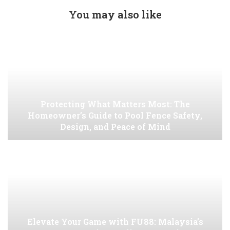
You may also like
Protecting What Matters Most: The
Homeowner’s Guide to Pool Fence Safety,
Design, and Peace of Mind
Elevate Your Game with FU88: Malaysia’s