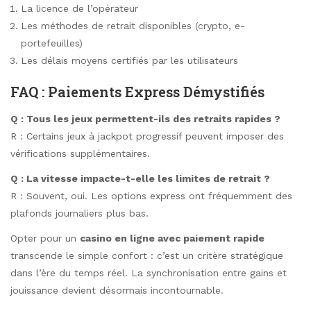
La licence de l’opérateur
Les méthodes de retrait disponibles (crypto, e-
portefeuilles)
Les délais moyens certifiés par les utilisateurs
FAQ : Paiements Express Démystifiés
Q : Tous les jeux permettent-ils des retraits rapides ?
R : Certains jeux à jackpot progressif peuvent imposer des
vérifications supplémentaires.
Q : La vitesse impacte-t-elle les limites de retrait ?
R : Souvent, oui. Les options express ont fréquemment des
plafonds journaliers plus bas.
Opter pour un
casino en ligne avec paiement rapide
transcende le simple confort : c’est un critère stratégique
dans l’ère du temps réel. La synchronisation entre gains et
jouissance devient désormais incontournable.