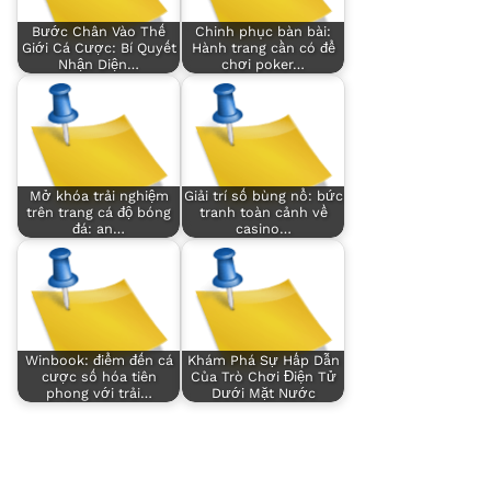
Bước Chân Vào Thế
Chinh phục bàn bài:
Giới Cá Cược: Bí Quyết
Hành trang cần có để
Nhận Diện…
chơi poker…
Mở khóa trải nghiệm
Giải trí số bùng nổ: bức
trên trang cá độ bóng
tranh toàn cảnh về
đá: an…
casino…
Winbook: điểm đến cá
Khám Phá Sự Hấp Dẫn
cược số hóa tiên
Của Trò Chơi Điện Tử
phong với trải…
Dưới Mặt Nước