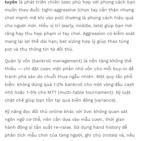
tuyến
là phát triển chiến lược phù hợp với phong cách bạn
muốn theo đuổi: tight-aggressive (chọn tay cẩn thận nhưng
chơi mạnh mẽ khi vào pot) thường là phong cách hiệu quả
cho người mới. Hiểu vị trí (early, middle, late) giúp bạn mở
rộng hay thu hẹp phạm vi tay chơi. Aggression có kiểm soát
mang lại lợi thế dài hạn; bet sizing hợp lý giúp thao túng
pot và thu thông tin từ đối thủ.
Quản lý vốn (bankroll management) là nền tảng không thể
thiếu — chỉ đặt cược một phần nhỏ vốn cho mỗi buy-in để
tránh phá sản do chuỗi thua ngẫu nhiên. Một quy tắc phổ
biến: không dùng quá 1-2% bankroll cho một vòng đấu cash
nhỏ hoặc 1-5% cho MTT (multi-table tournament). Kỷ luật
chặt chẽ giúp bạn tồn tại qua biến động (variance).
Kỹ năng đọc đối thủ online khác với live: không quan sát
ngôn ngữ cơ thể, nên cần dựa vào mẫu cược, thời gian
hành động și tần suất re-raise. Sử dụng hand history để
phân tích mẫu chơi của từng người, ghi chú (notes) và, nếu