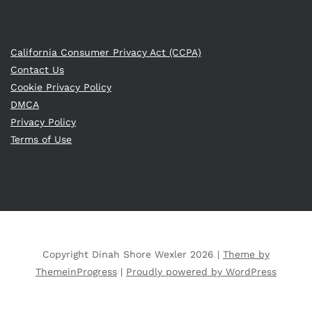
California Consumer Privacy Act (CCPA)
Contact Us
Cookie Privacy Policy
DMCA
Privacy Policy
Terms of Use
Copyright Dinah Shore Wexler 2026 |
Theme by
ThemeinProgress
|
Proudly powered by WordPress