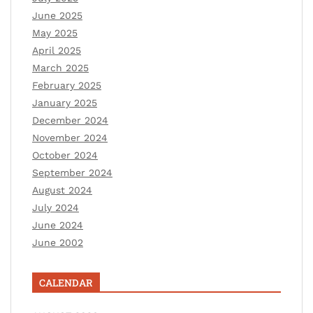
June 2025
May 2025
April 2025
March 2025
February 2025
January 2025
December 2024
November 2024
October 2024
September 2024
August 2024
July 2024
June 2024
June 2002
CALENDAR