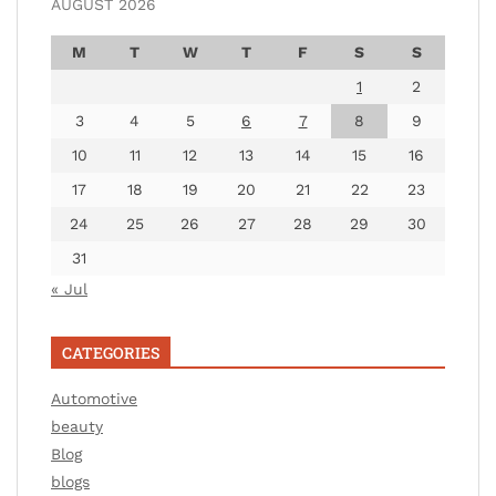
AUGUST 2026
M
T
W
T
F
S
S
1
2
3
4
5
6
7
8
9
10
11
12
13
14
15
16
17
18
19
20
21
22
23
24
25
26
27
28
29
30
31
« Jul
CATEGORIES
Automotive
beauty
Blog
blogs