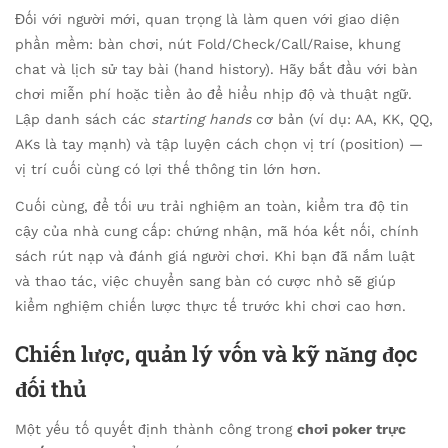
Đối với người mới, quan trọng là làm quen với giao diện
phần mềm: bàn chơi, nút Fold/Check/Call/Raise, khung
chat và lịch sử tay bài (hand history). Hãy bắt đầu với bàn
chơi miễn phí hoặc tiền ảo để hiểu nhịp độ và thuật ngữ.
Lập danh sách các
starting hands
cơ bản (ví dụ: AA, KK, QQ,
AKs là tay mạnh) và tập luyện cách chọn vị trí (position) —
vị trí cuối cùng có lợi thế thông tin lớn hơn.
Cuối cùng, để tối ưu trải nghiệm an toàn, kiểm tra độ tin
cậy của nhà cung cấp: chứng nhận, mã hóa kết nối, chính
sách rút nạp và đánh giá người chơi. Khi bạn đã nắm luật
và thao tác, việc chuyển sang bàn có cược nhỏ sẽ giúp
kiểm nghiệm chiến lược thực tế trước khi chơi cao hơn.
Chiến lược, quản lý vốn và kỹ năng đọc
đối thủ
Một yếu tố quyết định thành công trong
chơi poker trực