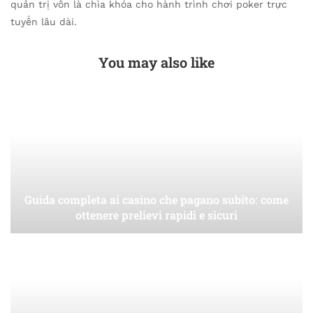
quản trị vốn là chìa khóa cho hành trình chơi poker trực
tuyến lâu dài.
You may also like
Guida completa ai casino che pagano subito: come
ottenere prelievi rapidi e sicuri