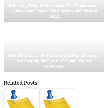
Protecting What Matters Most: The Homeowner’s
Guide to Pool Fence Safety, Design, and Peace of
Mind
Behind the Glass: How China’s LCD Manufacturers
Are Shaping the Future of Global Display
Technology
Related Posts: