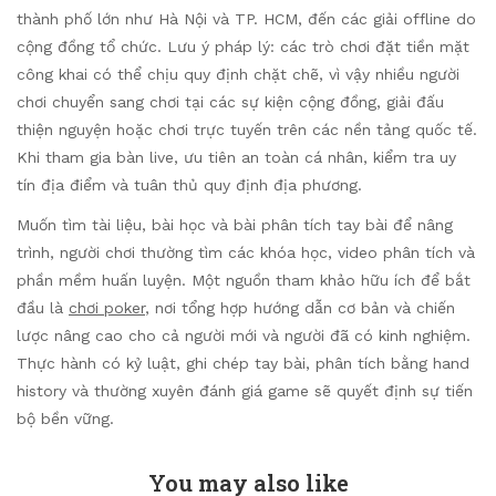
thành phố lớn như Hà Nội và TP. HCM, đến các giải offline do
cộng đồng tổ chức. Lưu ý pháp lý: các trò chơi đặt tiền mặt
công khai có thể chịu quy định chặt chẽ, vì vậy nhiều người
chơi chuyển sang chơi tại các sự kiện cộng đồng, giải đấu
thiện nguyện hoặc chơi trực tuyến trên các nền tảng quốc tế.
Khi tham gia bàn live, ưu tiên an toàn cá nhân, kiểm tra uy
tín địa điểm và tuân thủ quy định địa phương.
Muốn tìm tài liệu, bài học và bài phân tích tay bài để nâng
trình, người chơi thường tìm các khóa học, video phân tích và
phần mềm huấn luyện. Một nguồn tham khảo hữu ích để bắt
đầu là
chơi poker
, nơi tổng hợp hướng dẫn cơ bản và chiến
lược nâng cao cho cả người mới và người đã có kinh nghiệm.
Thực hành có kỷ luật, ghi chép tay bài, phân tích bằng hand
history và thường xuyên đánh giá game sẽ quyết định sự tiến
bộ bền vững.
You may also like