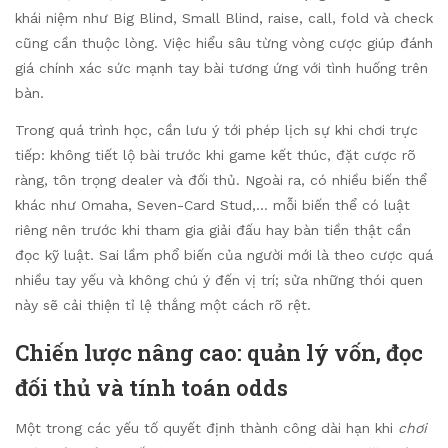
khái niệm như Big Blind, Small Blind, raise, call, fold và check
cũng cần thuộc lòng. Việc hiểu sâu từng vòng cược giúp đánh
giá chính xác sức mạnh tay bài tương ứng với tình huống trên
bàn.
Trong quá trình học, cần lưu ý tới phép lịch sự khi chơi trực
tiếp: không tiết lộ bài trước khi game kết thúc, đặt cược rõ
ràng, tôn trọng dealer và đối thủ. Ngoài ra, có nhiều biến thể
khác như Omaha, Seven-Card Stud,… mỗi biến thể có luật
riêng nên trước khi tham gia giải đấu hay bàn tiền thật cần
đọc kỹ luật. Sai lầm phổ biến của người mới là theo cược quá
nhiều tay yếu và không chú ý đến vị trí; sửa những thói quen
này sẽ cải thiện tỉ lệ thắng một cách rõ rệt.
Chiến lược nâng cao: quản lý vốn, đọc
đối thủ và tính toán odds
Một trong các yếu tố quyết định thành công dài hạn khi
chơi