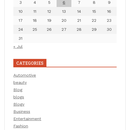
3
4
5
6
7
8
9
10
11
12
13
14
15
16
17
18
19
20
21
22
23
24
25
26
27
28
29
30
31
« Jul
CATEGORIES
Automotive
beauty
Blog
blogs
Blogv
Business
Entertainment
Fashion