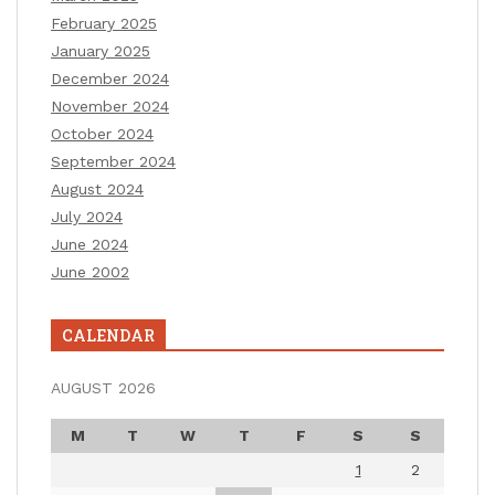
February 2025
January 2025
December 2024
November 2024
October 2024
September 2024
August 2024
July 2024
June 2024
June 2002
CALENDAR
AUGUST 2026
M
T
W
T
F
S
S
1
2