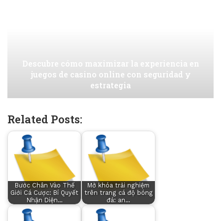
Descubre cómo maximizar la experiencia en
juegos de casino online con seguridad y
estrategia
Related Posts:
Bước Chân Vào Thế
Mở khóa trải nghiệm
Giới Cá Cược: Bí Quyết
trên trang cá độ bóng
Nhận Diện…
đá: an…