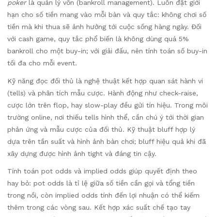
poker
là quản lý vốn (bankroll management). Luôn đặt giới
hạn cho số tiền mang vào mỗi bàn và quy tắc: không chơi số
tiền mà khi thua sẽ ảnh hưởng tới cuộc sống hàng ngày. Đối
với cash game, quy tắc phổ biến là không dùng quá 5%
bankroll cho một buy-in; với giải đấu, nên tính toán số buy-in
tối đa cho mỗi event.
Kỹ năng đọc đối thủ là nghệ thuật kết hợp quan sát hành vi
(tells) và phân tích mẫu cược. Hành động như check-raise,
cược lớn trên flop, hay slow-play đều gửi tín hiệu. Trong môi
trường online, nơi thiếu tells hình thể, cần chú ý tới thời gian
phản ứng và mẫu cược của đối thủ. Kỹ thuật bluff hợp lý
dựa trên tần suất và hình ảnh bàn chơi; bluff hiệu quả khi đã
xây dựng được hình ảnh tight và đáng tin cậy.
Tính toán pot odds và implied odds giúp quyết định theo
hay bỏ: pot odds là tỉ lệ giữa số tiền cần gọi và tổng tiền
trong nồi, còn implied odds tính đến lợi nhuận có thể kiếm
thêm trong các vòng sau. Kết hợp xác suất chế tạo tay