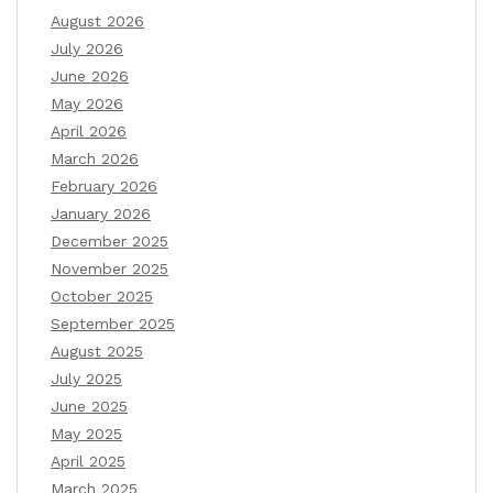
August 2026
July 2026
June 2026
May 2026
April 2026
March 2026
February 2026
January 2026
December 2025
November 2025
October 2025
September 2025
August 2025
July 2025
June 2025
May 2025
April 2025
March 2025