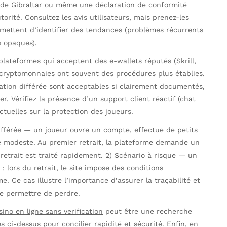
te, de Gibraltar ou même une déclaration de conformité
orité. Consultez les avis utilisateurs, mais prenez-les
ermettent d’identifier des tendances (problèmes récurrents
s opaques).
lateformes qui acceptent des e-wallets réputés (Skrill,
s cryptomonnaies ont souvent des procédures plus établies.
ication différée sont acceptables si clairement documentés,
er. Vérifiez la présence d’un support client réactif (chat
ctuelles sur la protection des joueurs.
différée — un joueur ouvre un compte, effectue de petits
 modeste. Au premier retrait, la plateforme demande un
 retrait est traité rapidement. 2) Scénario à risque — un
; lors du retrait, le site impose des conditions
. Ce cas illustre l’importance d’assurer la traçabilité et
e permettre de perdre.
sino en ligne sans verification
peut être une recherche
es ci-dessus pour concilier rapidité et sécurité. Enfin, en