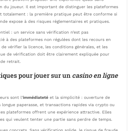
n du joueur. Il est important de distinguer les plateformes
rent totalement : la première pratique peut être conforme si
conde expose à des risques réglementaires et pratiques.
iel : un service sans vérification n’est pas
cié à des plateformes non régulées dont les recours en
de vérifier la licence, les conditions générales, et les
que de vérification doit être clairement expliquée pour
de retrait.
tiques pour jouer sur un
casino en ligne
eurs sont l’
immédiateté
et la simplicité : ouverture de
 longue paperasse, et transactions rapides via crypto ou
ces plateformes offrent une expérience attractive. Elles
es qui veulent tenter une partie sans perdre de temps.
es concrets. Sans vérification solide, le risque de fraude