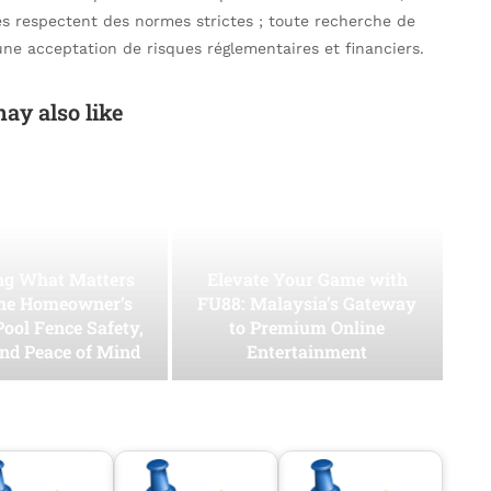
és respectent des normes strictes ; toute recherche de
ne acceptation de risques réglementaires et financiers.
ay also like
ing What Matters
Elevate Your Game with
he Homeowner’s
FU88: Malaysia’s Gateway
Pool Fence Safety,
to Premium Online
and Peace of Mind
Entertainment