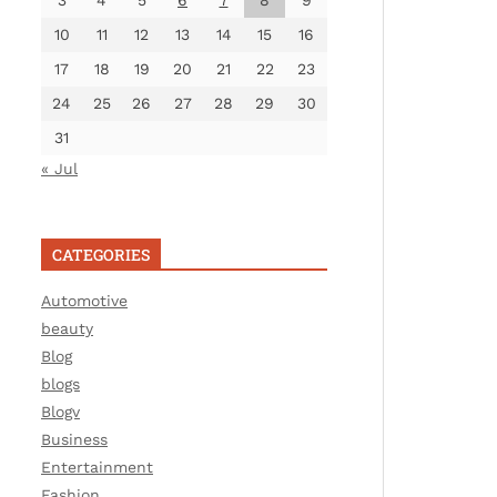
3
4
5
6
7
8
9
10
11
12
13
14
15
16
17
18
19
20
21
22
23
24
25
26
27
28
29
30
31
« Jul
CATEGORIES
Automotive
beauty
Blog
blogs
Blogv
Business
Entertainment
Fashion