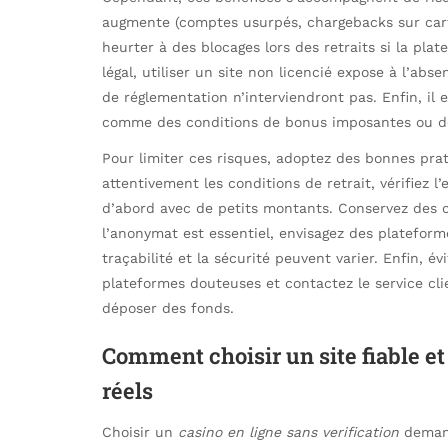
augmente (comptes usurpés, chargebacks sur cart
heurter à des blocages lors des retraits si la pl
légal, utiliser un site non licencié expose à l’abs
de réglementation n’interviendront pas. Enfin, il
comme des conditions de bonus imposantes ou des
Pour limiter ces risques, adoptez des bonnes prati
attentivement les conditions de retrait, vérifiez l’
d’abord avec de petits montants. Conservez des c
l’anonymat est essentiel, envisagez des platefor
traçabilité et la sécurité peuvent varier. Enfin, é
plateformes douteuses et contactez le service clien
déposer des fonds.
Comment choisir un site fiable et
réels
Choisir un
casino en ligne sans verification
demand