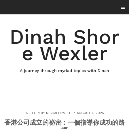
Skip
to
content
Dinah Shor
e Wexler
A journey through myriad topics with Dinah
WRITTEN BY
MICHAELHWHITE
AUGUST 4, 2025
香港公司成立的祕密：一個指導你成功的路