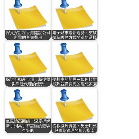
深入探討在香港開設公司
電子煙市場新趨勢：突破
所需的各類費用
傳統吸煙方式的革新選擇
探討不動產市場：新樓盤
夢想中的新屋—如何輕鬆
與單邊代理的優勢
找到並購買您的理想家園
低風險高回饋：深度拆解
新手到高手都該懂的體驗
從數據到實證：男士用藥
金策略
與體態管理的整合指南