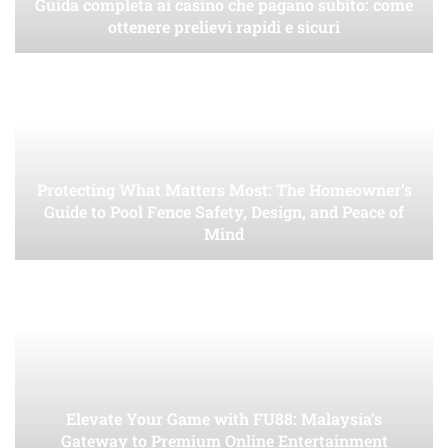
Guida completa ai casino che pagano subito: come
ottenere prelievi rapidi e sicuri
Protecting What Matters Most: The Homeowner’s
Guide to Pool Fence Safety, Design, and Peace of
Mind
Elevate Your Game with FU88: Malaysia’s
Gateway to Premium Online Entertainment