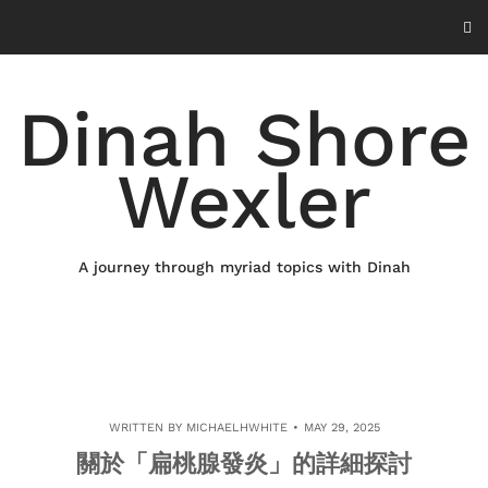
Skip
to
content
Dinah Shore
Wexler
A journey through myriad topics with Dinah
WRITTEN BY
MICHAELHWHITE
MAY 29, 2025
關於「扁桃腺發炎」的詳細探討