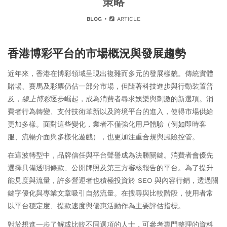
策略
BLOG
ARTICLE
香港博彩平台的市場概況與發展趨勢
近年來，香港在博彩領域呈現出複雜而多元的發展樣貌。傳統實體
賭場、賽馬及彩票仍佔一部分市場，但隨著科技進步與行動裝置普
及，
線上博彩
逐步崛起，成為消費者尋求娛樂與刺激的新選項。消
費者行為轉變、支付技術革新以及跨境平台的進入，使得市場供給
更加多樣。面對這些變化，業者不僅強化用戶體驗（例如即時客
服、流暢介面與多樣化遊戲），也更加注重合規與風險控管。
在這波轉型中，品牌信任與平台聲譽成為決勝關鍵。消費者會優先
選擇具備透明條款、公開牌照及第三方審核報告的平台。為了提升
能見度與流量，許多營運者也積極投資於 SEO 與內容行銷，透過關
鍵字優化與專業文章吸引自然流量。在搜尋與比較階段，使用者常
以平台穩定度、提款速度與優惠活動作為主要評估指標。
對於想進一步了解或比較不同選項的人士，可參考專門整理的資料