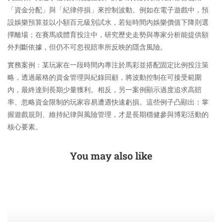
「資金分配」與「紀律停損」來控制波動。例如在電子遊戲中，預
設娛樂預算並以小額百元級別試水，若短時間內娛樂價值下降則選
擇離場；在賽馬或體育投注中，研究歷史走勢與專家分析能提供額
外判斷依據，但仍不可忽視賠率所反映的隱含風險。
實務案例：某玩家在一段時間內專注於馬彩並搭配固定比例投注策
略，透過嚴格的資金管理與紀錄回顧，將波動控制在可接受範圍
內，最終達到長期少量獲利。相反，另一案例顯示過度追求高賠
率、忽略資金限制的玩家容易遭遇快速虧損。這些例子凸顯出：掌
握遊戲規則、維持紀律與風險管理，才是長期穩健參與博彩活動的
核心要素。
You may also like