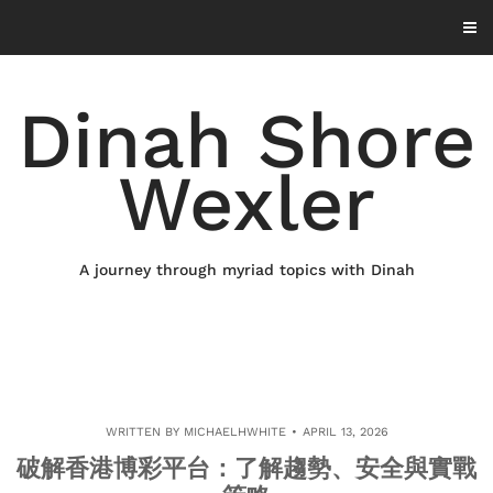
Skip
to
content
Dinah Shore
Wexler
A journey through myriad topics with Dinah
WRITTEN BY
MICHAELHWHITE
APRIL 13, 2026
破解香港博彩平台：了解趨勢、安全與實戰