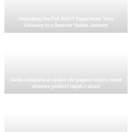
Unlocking the Full KOI77 Experience: Your
Gateway to a Smarter Online Journey
Guida completa ai casino che pagano subito: come
ottenere prelievi rapidi e sicuri