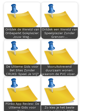
Ontdek de Wereld van
Ontdek een Wereld van
Onbeperkt Gokplezier:
Speelplezier Zonder
Jouw Weg…
Grenzen:…
De Ultieme Gids voor
Vooruitstrevend
Bet Sites Zonder
duurzaam wonen:
CRUKS: Speel Je Vrij?
waarom de PVC vloer…
Plinko App Review: De
Ultieme Gids voor
Zo kies je het beste