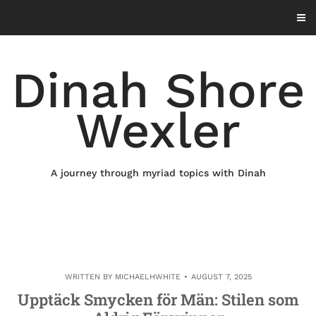
Skip
to
content
Dinah Shore
Wexler
A journey through myriad topics with Dinah
WRITTEN BY
MICHAELHWHITE
AUGUST 7, 2025
Upptäck Smycken för Män: Stilen som