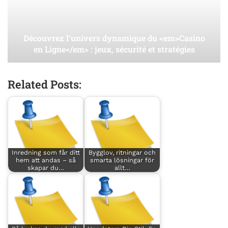
Découvrez l’univers dynamique du <em>Casino
en Ligne</em> : jeux, sécurité et stratégies
Related Posts:
Inredning som får ditt
Bygglov, ritningar och
hem att andas – så
smarta lösningar för
skapar du…
allt…