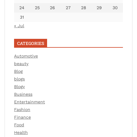
24
25
26
27
28
29
30
31
« Jul
CATEGORIES
Automotive
beauty
Blog
blogs
Blogv
Business
Entertainment
Fashion
Finance
Food
Health