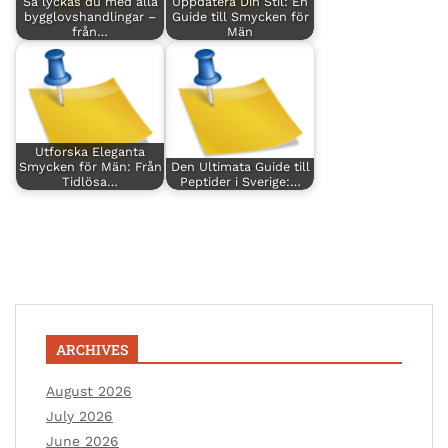
Så lyckas du med alla
Uppdatera Din Stil: En
bygglovshandlingar –
Guide till Smycken för
från…
Män
Utforska Eleganta
Smycken för Män: Från
Den Ultimata Guide till
Tidlösa…
Peptider i Sverige:…
ARCHIVES
August 2026
July 2026
June 2026