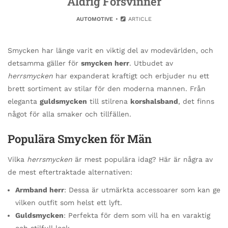
Aldrig Försvinner
AUTOMOTIVE
ARTICLE
Smycken har länge varit en viktig del av modevärlden, och
detsamma gäller för
smycken herr
. Utbudet av
herrsmycken
har expanderat kraftigt och erbjuder nu ett
brett sortiment av stilar för den moderna mannen. Från
eleganta
guldsmycken
till stilrena
korshalsband
, det finns
något för alla smaker och tillfällen.
Populära Smycken för Män
Vilka
herrsmycken
är mest populära idag? Här är några av
de mest eftertraktade alternativen:
Armband herr
: Dessa är utmärkta accessoarer som kan ge
vilken outfit som helst ett lyft.
Guldsmycken
: Perfekta för dem som vill ha en varaktig
och stilfull look.