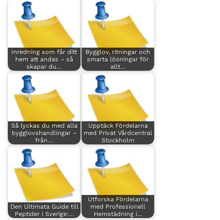
Inredning som får ditt
Bygglov, ritningar och
hem att andas – så
smarta lösningar för
skapar du…
allt…
Så lyckas du med alla
Upptäck Fördelarna
bygglovshandlingar –
med Privat Vårdcentral
från…
Stockholm
Utforska Fördelarna
Den Ultimata Guide till
med Professionell
Peptider i Sverige:…
Hemstädning i…