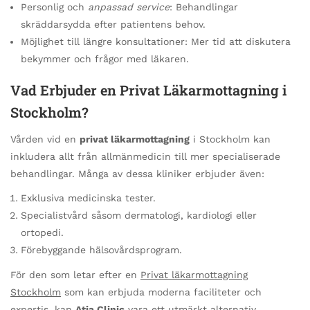
Personlig och
anpassad service
: Behandlingar
skräddarsydda efter patientens behov.
Möjlighet till längre konsultationer: Mer tid att diskutera
bekymmer och frågor med läkaren.
Vad Erbjuder en Privat Läkarmottagning i
Stockholm?
Vården vid en
privat läkarmottagning
i Stockholm kan
inkludera allt från allmänmedicin till mer specialiserade
behandlingar. Många av dessa kliniker erbjuder även:
Exklusiva medicinska tester.
Specialistvård såsom dermatologi, kardiologi eller
ortopedi.
Förebyggande hälsovårdsprogram.
För den som letar efter en
Privat läkarmottagning
Stockholm
som kan erbjuda moderna faciliteter och
expertis, kan
Atia Clinic
vara ett utmärkt alternativ.