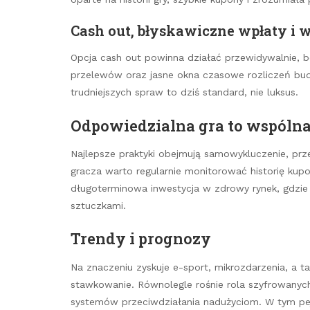
Cash out, błyskawiczne wpłaty i 
Opcja cash out powinna działać przewidywalnie, b
przelewów oraz jasne okna czasowe rozliczeń budu
trudniejszych spraw to dziś standard, nie luksus.
Odpowiedzialna gra to wspóln
Najlepsze praktyki obejmują samowykluczenie, przer
gracza warto regularnie monitorować historię kupo
długoterminowa inwestycja w zdrowy rynek, gdzi
sztuczkami.
Trendy i prognozy
Na znaczeniu zyskuje e-sport, mikrozdarzenia, a t
stawkowanie. Równolegle rośnie rola szyfrowanych 
systemów przeciwdziałania nadużyciom. W tym pe