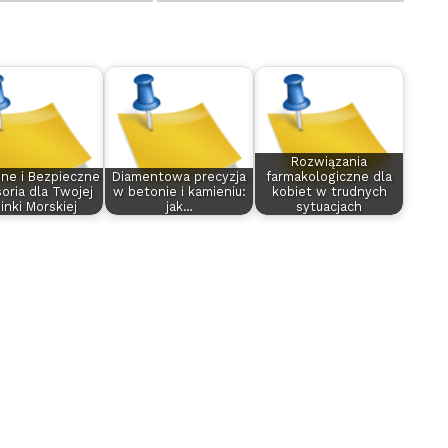
Rozwiązania
ne i Bezpieczne
Diamentowa precyzja
farmakologiczne dla
oria dla Twojej
w betonie i kamieniu:
kobiet w trudnych
inki Morskiej
jak…
sytuacjach