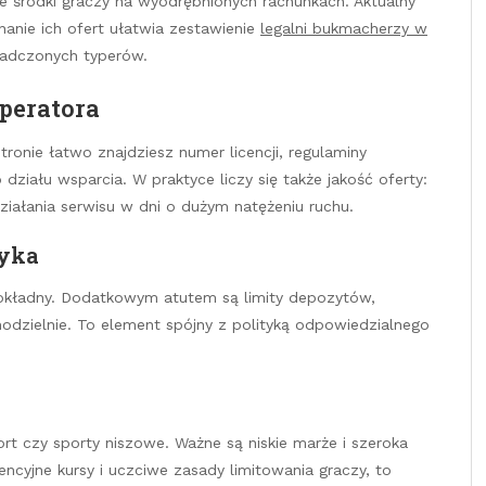
e środki graczy na wyodrębnionych rachunkach. Aktualny
anie ich ofert ułatwia zestawienie
legalni bukmacherzy w
iadczonych typerów.
peratora
tronie łatwo znajdziesz numer licencji, regulaminy
 działu wsparcia. W praktyce liczy się także jakość oferty:
ziałania serwisu w dni o dużym natężeniu ruchu.
zyka
dokładny. Dodatkowym atutem są limity depozytów,
odzielnie. To element spójny z polityką odpowiedzialnego
ort czy sporty niszowe. Ważne są niskie marże i szeroka
rencyjne kursy i uczciwe zasady limitowania graczy, to