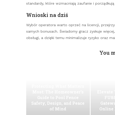
standardy, które wzmacniają zaufanie i porządkują
Wnioski na dziś
Wybór operatora warto oprzeć na licencji, przejrzys
samych bonusach. Świadomy gracz zyskuje więcej, 
obsługi, a dzięki temu minimalizuje ryzyko oraz mak
You m
Protecting What Matters
Most: The Homeowner’s
Elevate
Guide to Pool Fence
FU88
Safety, Design, and Peace
Gatew
of Mind
Online