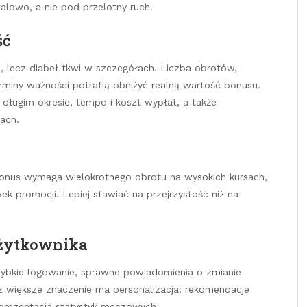
alowo, a nie pod przelotny ruch.
ść
 lecz diabeł tkwi w szczegółach. Liczba obrotów,
rminy ważności potrafią obniżyć realną wartość bonusu.
długim okresie, tempo i koszt wypłat, a także
ach.
i bonus wymaga wielokrotnego obrotu na wysokich kursach,
ek promocji. Lepiej stawiać na przejrzystość niż na
użytkownika
szybkie logowanie, sprawne powiadomienia o zmianie
 większe znaczenie ma personalizacja: rekomendacje
a prezentacja statystyk meczowych.