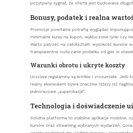
pozytywny sygnał, że oferta jest budowana długof
Bonusy, podatek i realna warto
Promocje powitalne potrafią wyglądać imponująco,
minimalne kursy na kupon, wykluczone rynki czy te
Warto patrzeć na całokształt: wysokość kursów w 
transparentne rozliczanie podatku od gier w stawk
Warunki obrotu i ukryte koszty
Uczciwe regulaminy są krótkie i zrozumiałe. Jeśl
realny ekwiwalent bywa znacznie niższy niż nagłów
jednorazowe „superokazje”.
Technologia i doświadczenie 
Solidna platforma to stabilne aplikacje mobilne, 
kursów oraz streaming wybranych wydarzeń. Coraz
oparte na historii gry, szybkie kupony i zrozumiał