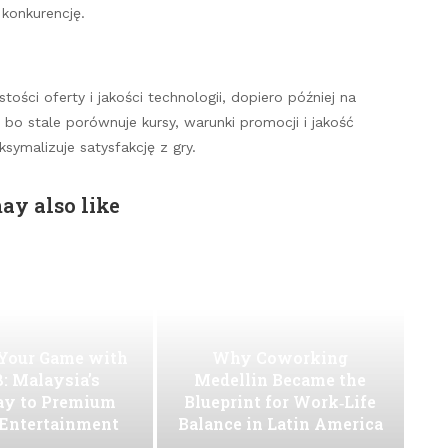
 konkurencję.
tości oferty i jakości technologii, dopiero później na
bo stale porównuje kursy, warunki promocji i jakość
symalizuje satysfakcję z gry.
ay also like
 Your Game with
Why Coworking
: Malaysia’s
Medellin Became the
ay to Premium
Blueprint for Work‑Life
 Entertainment
Balance in Latin America