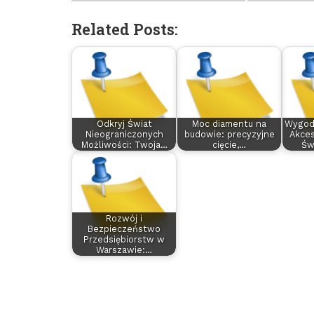
Related Posts:
Odkryj Świat
Moc diamentu na
Wygod
Nieograniczonych
budowie: precyzyjne
Akces
Możliwości: Twoja…
cięcie,…
Św
Rozwój i
Bezpieczeństwo
Przedsiębiorstw w
Warszawie:…