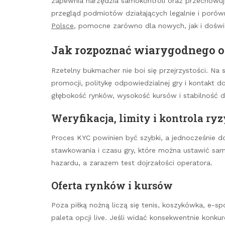
zapewnia narzędzia samokontroli oraz przechowuj
przegląd podmiotów działających legalnie i porówn
Polsce
, pomocne zarówno dla nowych, jak i dośw
Jak rozpoznać wiarygodnego o
Rzetelny bukmacher nie boi się przejrzystości. Na s
promocji, politykę odpowiedzialnej gry i kontakt do
głębokość rynków, wysokość kursów i stabilność d
Weryfikacja, limity i kontrola ry
Proces KYC powinien być szybki, a jednocześnie 
stawkowania i czasu gry, które można ustawić sam
hazardu, a zarazem test dojrzałości operatora.
Oferta rynków i kursów
Poza piłką nożną liczą się tenis, koszykówka, e-sp
paleta opcji live. Jeśli widać konsekwentnie konku