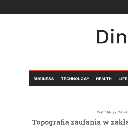
Skip
to
content
Din
BUSINESS
TECHNOLOGY
HEALTH
LIF
WRITTEN BY
MICHA
Topografia zaufania w zakł