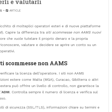
rli e valutarli
G
ARTICLE
ricchito di molteplici operatori esteri e di nuove piattaforme
). Capire la differenza tra
siti scommesse non AAMS nuovi
ore che vuole tutelare il proprio denaro e la propria
riconoscere, valutare e decidere se aprire un conto su un
operativi.
iti scommesse non AAMS
verificare la licenza dell’operatore. I siti non AAMS
izioni estere come Malta (MGA), Curacao, Gibilterra o altri
stera può offrire un livello di controllo, non garantisce la
’
ADM
. Controlla sempre il numero di licenza e verifica sul
sso.
lli di sicurezza (SSL/TLS), informazioni chiare su termini e