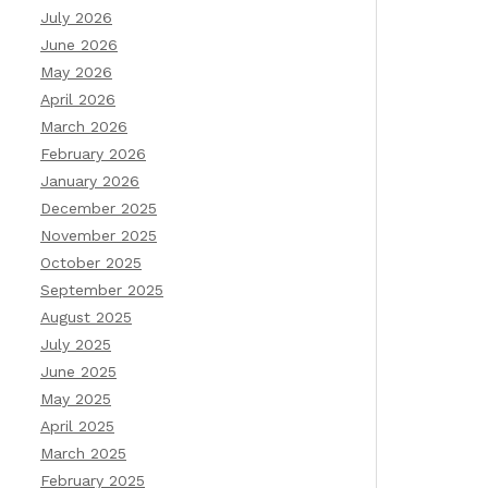
July 2026
June 2026
May 2026
April 2026
March 2026
February 2026
January 2026
December 2025
November 2025
October 2025
September 2025
August 2025
July 2025
June 2025
May 2025
April 2025
March 2025
February 2025