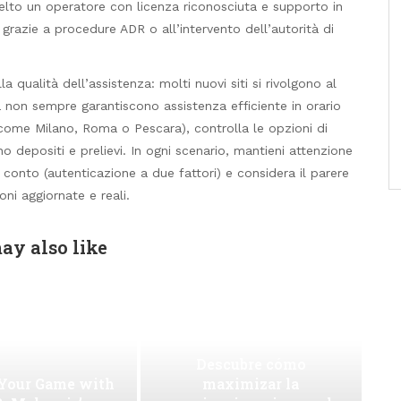
celto un operatore con licenza riconosciuta e supporto in
i grazie a procedure ADR o all’intervento dell’autorità di
a qualità dell’assistenza: molti nuovi siti si rivolgono al
 non sempre garantiscono assistenza efficiente in orario
come Milano, Roma o Pescara), controlla le opzioni di
o depositi e prelievi. In ogni scenario, mantieni attenzione
l conto (autenticazione a due fattori) e considera il parere
ni aggiornate e reali.
ay also like
Descubre cómo
 Your Game with
maximizar la