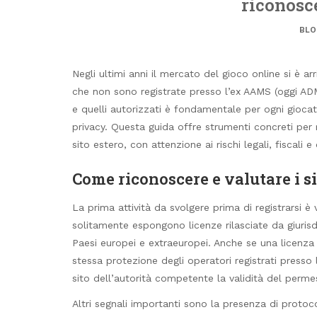
riconosce
BLO
Negli ultimi anni il mercato del gioco online si è ar
che non sono registrate presso l’ex AAMS (oggi ADM
e quelli autorizzati è fondamentale per ogni giocat
privacy. Questa guida offre strumenti concreti per 
sito estero, con attenzione ai rischi legali, fiscali e 
Come riconoscere e valutare i
s
La prima attività da svolgere prima di registrarsi è 
solitamente espongono licenze rilasciate da giurisd
Paesi europei e extraeuropei. Anche se una licenza e
stessa protezione degli operatori registrati presso l
sito dell’autorità competente la validità del perme
Altri segnali importanti sono la presenza di protoco