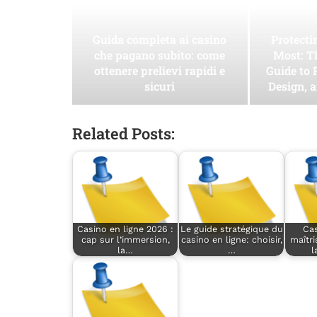
Guida completa ai casino
Protect
che pagano subito: come
Most: T
ottenere prelievi rapidi e
Guide to 
sicuri
Design, 
Related Posts:
Casino en ligne 2026 :
Le guide stratégique du
Cas
cap sur l’immersion,
casino en ligne: choisir,
maîtri
la…
…
l