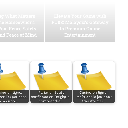
ing What Matters
Elevate Your Game with
he Homeowner’s
FU88: Malaysia’s Gateway
Pool Fence Safety,
to Premium Online
and Peace of Mind
Entertainment
ino en ligne:
Parier en toute
Casino en ligne :
ser l’expérience,
confiance en Belgique :
maîtriser le jeu pour
a sécurité…
comprendre…
transformer…