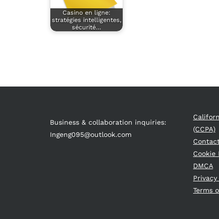
Casino en ligne:
stratégies intelligentes,
sécurité…
Califor
Business & collaboration inquiries:
(CCPA)
Ingeng095@outlook.com
Contac
Cookie 
DMCA
Privacy
Terms o