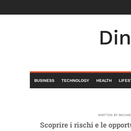
Skip
to
content
Di
BUSINESS
TECHNOLOGY
HEALTH
LIFES
WRITTEN BY
MICHA
Scoprire i rischi e le oppo