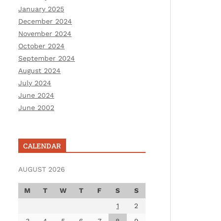
January 2025
December 2024
November 2024
October 2024
September 2024
August 2024
July 2024
June 2024
June 2002
CALENDAR
AUGUST 2026
M
T
W
T
F
S
S
1
2