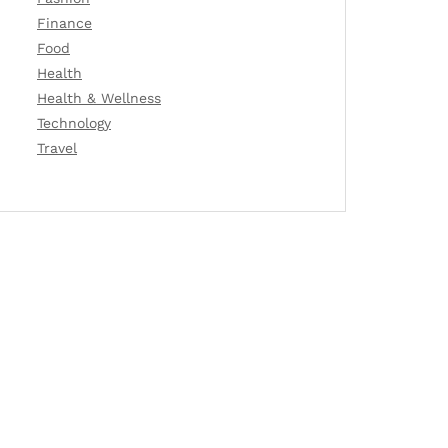
Finance
Food
Health
Health & Wellness
Technology
Travel