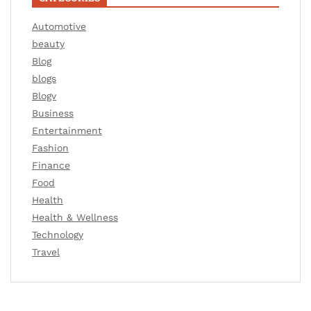
Automotive
beauty
Blog
blogs
Blogv
Business
Entertainment
Fashion
Finance
Food
Health
Health & Wellness
Technology
Travel