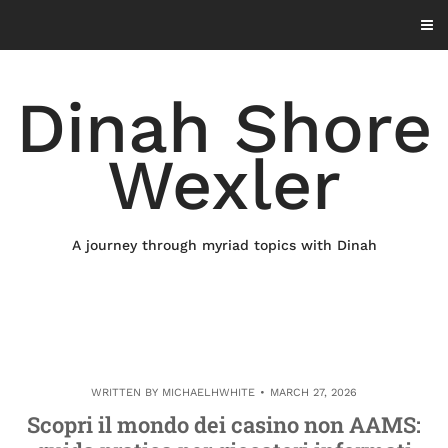
Skip
to
content
Dinah Shore
Wexler
A journey through myriad topics with Dinah
WRITTEN BY
MICHAELHWHITE
MARCH 27, 2026
Scopri il mondo dei casino non AAMS: