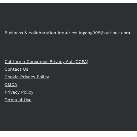
Business & collaboration inquiries:
Ingeng095@outlook.com
California Consumer Privacy Act (CCPA)
Contact Us
Cookie Privacy Policy
DMCA
Privacy Policy
Terms of Use