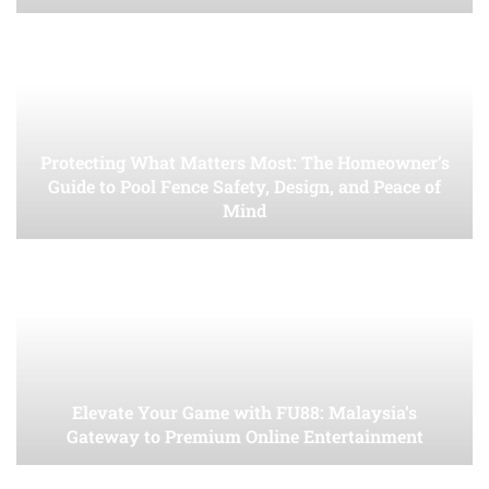
Protecting What Matters Most: The Homeowner’s
Guide to Pool Fence Safety, Design, and Peace of
Mind
Elevate Your Game with FU88: Malaysia’s
Gateway to Premium Online Entertainment