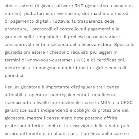
stessi sistemi di gioco: software RNG (generatore casuale di
numeri), piattaforme di live casino, slot machine e metodi
di pagamento digitali. Tuttavia, la trasparenza delle
procedure, i protocolli di controllo sui pagamenti e le
garanzie sulle tempistiche di prelievo possono variare
considerevolmente a seconda della licenza estera. Spesso le
giurisdizioni estere richiedono requisiti più leggeri in
termini di know-your-customer (KYC) e di certificazioni,
mentre altre impongono standard molto rigidi e controlli
periodici.
Per un giocatore è importante distinguere tra licenze
affidabili e operatori non regolamentati: una licenza
riconosciuta a livello internazionale come la MGA o la UKGC
garantisce audit indipendenti e obblighi di protezione del
giocatore, mentre licenze meno note possono offrire
protezioni inferiori. Inoltre, la tassazione delle vincite può
essere differente e, in alcuni casi, il prelievo delle somme