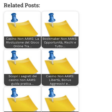
Related Posts:
Casino Non AAMS: La
Bookmaker Non AAMS:
Rivoluzione del Gioco
Opportunità, Rischi e
Online Tra…
Tutto…
Scopri i segreti dei
Casino Non AAMS:
casino non AAMS:
Libertà, Bonus
guida pratica…
Aggressivi e…