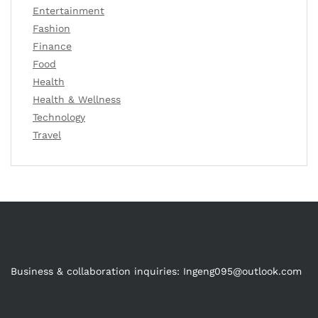
Entertainment
Fashion
Finance
Food
Health
Health & Wellness
Technology
Travel
Business & collaboration inquiries:
Ingeng095@outlook.com