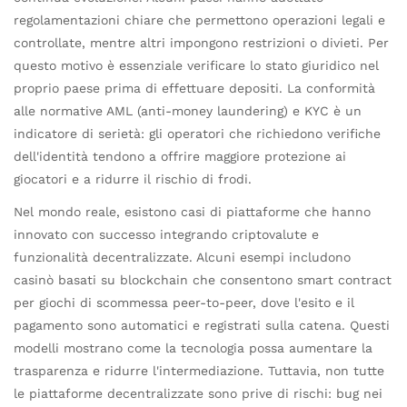
regolamentazioni chiare che permettono operazioni legali e
controllate, mentre altri impongono restrizioni o divieti. Per
questo motivo è essenziale verificare lo stato giuridico nel
proprio paese prima di effettuare depositi. La conformità
alle normative AML (anti-money laundering) e KYC è un
indicatore di serietà: gli operatori che richiedono verifiche
dell'identità tendono a offrire maggiore protezione ai
giocatori e a ridurre il rischio di frodi.
Nel mondo reale, esistono casi di piattaforme che hanno
innovato con successo integrando criptovalute e
funzionalità decentralizzate. Alcuni esempi includono
casinò basati su blockchain che consentono smart contract
per giochi di scommessa peer-to-peer, dove l'esito e il
pagamento sono automatici e registrati sulla catena. Questi
modelli mostrano come la tecnologia possa aumentare la
trasparenza e ridurre l'intermediazione. Tuttavia, non tutte
le piattaforme decentralizzate sono prive di rischi: bug nei