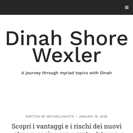
Skip
to
content
Dinah Shore
Wexler
A journey through myriad topics with Dinah
WRITTEN BY
MICHAELHWHITE
JANUARY 19, 2026
Scopri i vantaggi e i rischi dei nuovi