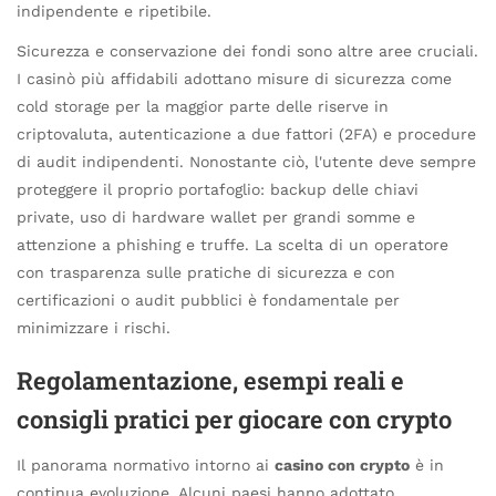
indipendente e ripetibile.
Sicurezza e conservazione dei fondi sono altre aree cruciali.
I casinò più affidabili adottano misure di sicurezza come
cold storage per la maggior parte delle riserve in
criptovaluta, autenticazione a due fattori (2FA) e procedure
di audit indipendenti. Nonostante ciò, l'utente deve sempre
proteggere il proprio portafoglio: backup delle chiavi
private, uso di hardware wallet per grandi somme e
attenzione a phishing e truffe. La scelta di un operatore
con trasparenza sulle pratiche di sicurezza e con
certificazioni o audit pubblici è fondamentale per
minimizzare i rischi.
Regolamentazione, esempi reali e
consigli pratici per giocare con crypto
Il panorama normativo intorno ai
casino con crypto
è in
continua evoluzione. Alcuni paesi hanno adottato