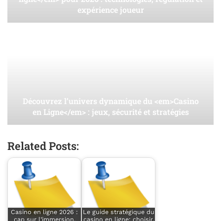
expérience joueur
Découvrez l’univers dynamique du <em>Casino
en Ligne</em> : jeux, sécurité et stratégies
Related Posts:
Casino en ligne 2026 :
Le guide stratégique du
cap sur l’immersion,
casino en ligne: choisir,