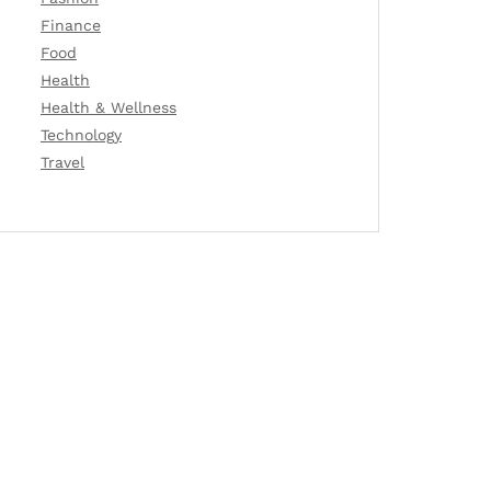
Finance
Food
Health
Health & Wellness
Technology
Travel