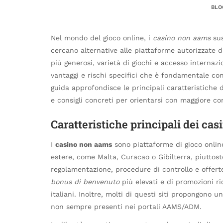
BLO
Nel mondo del gioco online, i
casino non aams
sus
cercano alternative alle piattaforme autorizzate d
più generosi, varietà di giochi e accesso internaz
vantaggi e rischi specifici che è fondamentale con
guida approfondisce le principali caratteristiche d
e consigli concreti per orientarsi con maggiore c
Caratteristiche principali dei ca
I
casino non aams
sono piattaforme di gioco online
estere, come Malta, Curacao o Gibilterra, piuttos
regolamentazione, procedure di controllo e offert
bonus di benvenuto
più elevati e di promozioni ri
italiani. Inoltre, molti di questi siti propongono u
non sempre presenti nei portali AAMS/ADM.