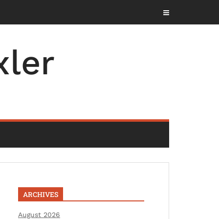
ler
ARCHIVES
August 2026