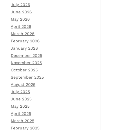
July 2026
June 2026
May 2026
April 2026
March 2026
February 2026
January 2026
December 2025
November 2025
October 2025
September 2025
August 2025
July 2025
June 2025
May 2025
April 2025
March 2025
February 2025