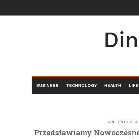
Skip
to
content
Din
BUSINESS
TECHNOLOGY
HEALTH
LIF
WRITTEN BY
MICH
Przedstawiamy Nowoczesn