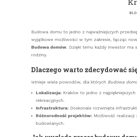
Kr
BLO
Budowa domu to jedno z najważniejszych przedsię
wyjątkowe możliwości w tym zakresie, łącząc now
Budowa domów
. Dzięki temu każdy inwestor ma s
rodziny.
Dlaczego warto zdecydować si
Istnieje wiele powodów, dla których
Budowa dom
Lokalizacja:
Kraków to jedno z najpiękniejszych mi
rekreacyjnych.
Infrastruktura:
Doskonale rozwinięta infrastruk
Różnorodność projektów:
Możliwość realizacji
budowlanych.
Jak wygląda proces budowy dom