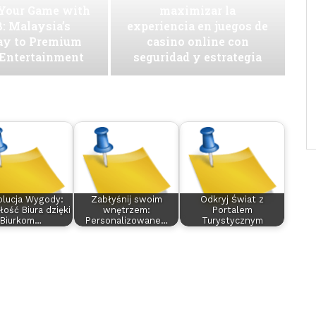
 Your Game with
maximizar la
: Malaysia’s
experiencia en juegos de
ay to Premium
casino online con
 Entertainment
seguridad y estrategia
lucja Wygody:
Zabłyśnij swoim
Odkryj Świat z
łość Biura dzięki
wnętrzem:
Portalem
Biurkom…
Personalizowane…
Turystycznym