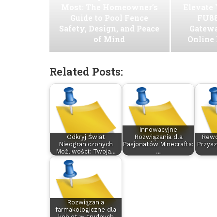
Most: The Homeowner’s
Elevate
Guide to Pool Fence
FU88
Safety, Design, and Peace
Gatew
of Mind
Online
Related Posts:
Innowacyjne
Odkryj Świat
Rozwiązania dla
Rewo
Nieograniczonych
Pasjonatów Minecrafta:
Przysz
Możliwości: Twoja…
…
Rozwiązania
farmakologiczne dla
kobiet w trudnych