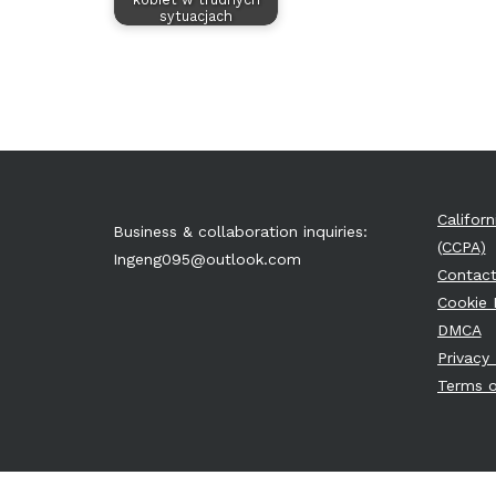
sytuacjach
Califor
Business & collaboration inquiries:
(CCPA)
Ingeng095@outlook.com
Contact
Cookie 
DMCA
Privacy 
Terms o