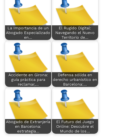
La Importancia de un
El Rugido Digital:
Abogado Especializado
Navegando el Nuevo
en…
Territorio de…
Accidente en Girona:
Defensa sólida en
guía práctica para
derecho urbanístico en
reclamar,…
Barcelona:…
Abogado de Extranjería
El Futuro del Juego
en Barcelona:
Online: Descubre el
estrategia…
Mundo de los…