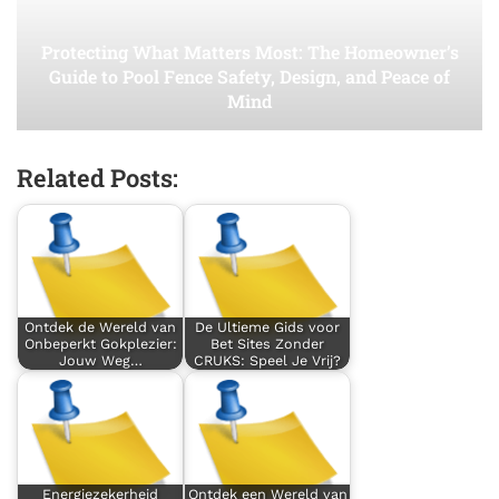
Protecting What Matters Most: The Homeowner’s
Guide to Pool Fence Safety, Design, and Peace of
Mind
Related Posts:
Ontdek de Wereld van
De Ultieme Gids voor
Onbeperkt Gokplezier:
Bet Sites Zonder
Jouw Weg…
CRUKS: Speel Je Vrij?
Energiezekerheid
Ontdek een Wereld van