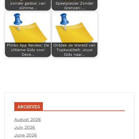
zonder gedoe: van
Speelplezier Zonder
slimme…
Grenzen:…
Plinko App Review: De
Ontdek de Wereld van
Ultieme Gids voor
Topkwaliteit: Jouw
Deze…
Gids naar…
ARCHIVES
August 2026
July 2026
June 2026