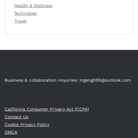
Health & Wellness
Technology
Travel
Business & collaboration inquiries:
Ingeng095@outlook.com
California Consumer Privacy Act (CCPA)
Contact Us
Cookie Privacy Policy
DMCA