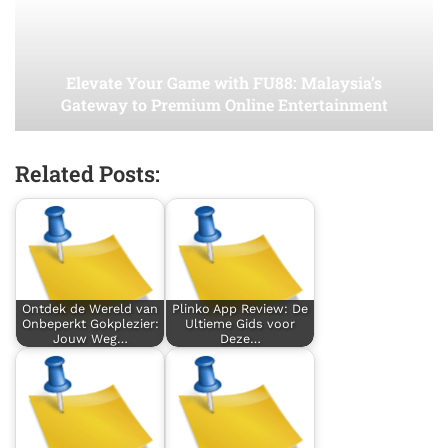
Elevate Your Game with FU88: Malaysia’s
Gateway to Premium Online Entertainment
Related Posts:
Ontdek de Wereld van
Plinko App Review: De
Onbeperkt Gokplezier:
Ultieme Gids voor
Jouw Weg…
Deze…