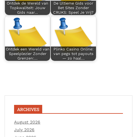
Ontdek de Wereld van
De Ultieme Gids voor
Topkwaliteit: Jouw
Bet Sites Zonder
Gids naar…
CRUKS: Speel Je Vrij?
Ontdek een Wereld van
Plinko Casino Online:
Speelplezier Zonder
van pegs tot payouts
Grenzen:…
— zo haal…
ARCHIVES
August 2026
July 2026