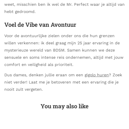
weet, misschien ben ik wel de Mr. Perfect waar je altijd van
hebt gedroomd.
Voel de Vibe van Avontuur
Voor de avontuurlijke zielen onder ons die hun grenzen
willen verkennen: ik deel graag mijn 25 jaar ervaring in de
mysterieuze wereld van BDSM. Samen kunnen we deze
sensuele en soms intense reis ondernemen, altijd met jouw
comfort en veiligheid als prioriteit.
Dus dames, denken jullie eraan om een
gigolo huren
? Zoek
niet verder! Laat me je betoveren met een ervaring die je
nooit zult vergeten.
You may also like