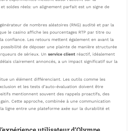
t soldes réels: un alignement parfait est un signe de
 générateur de nombres aléatoires (RNG) audité et par la
que le casino affiche les pourcentages RTP par titre ou
 la confiance. Les retours mettent également en avant la
a possibilité de déposer une plainte de manière structurée
arqueurs de sérieux. Un
service client
réactif, idéalement
 délais clairement annoncés, a un impact significatif sur la
itue un élément différenciant. Les outils comme les
xclusion et les tests d’auto-évaluation doivent être
sitifs mentionnent souvent des rappels proactifs, des
de gain. Cette approche, combinée à une communication
la ligne entre une plateforme axée sur la durabilité et
l’expérience utilisateur d’Olympe