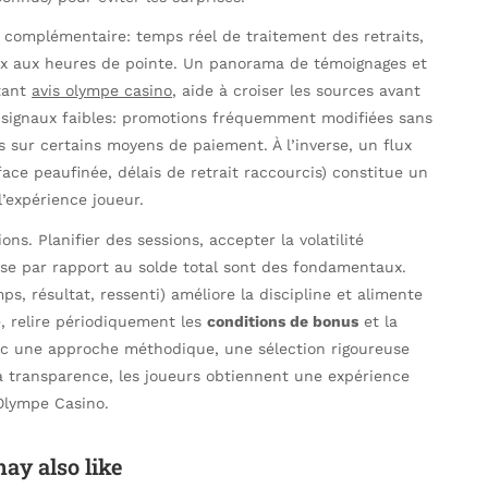
complémentaire: temps réel de traitement des retraits,
eux aux heures de pointe. Un panorama de témoignages et
ltant
avis olympe casino
, aide à croiser les sources avant
les signaux faibles: promotions fréquemment modifiées sans
s sur certains moyens de paiement. À l’inverse, un flux
face peaufinée, délais de retrait raccourcis) constitue un
l’expérience joueur.
ons. Planifier des sessions, accepter la volatilité
mise par rapport au solde total sont des fondamentaux.
ps, résultat, ressenti) améliore la discipline et alimente
e, relire périodiquement les
conditions de bonus
et la
Avec une approche méthodique, une sélection rigoureuse
la transparence, les joueurs obtiennent une expérience
 Olympe Casino.
ay also like