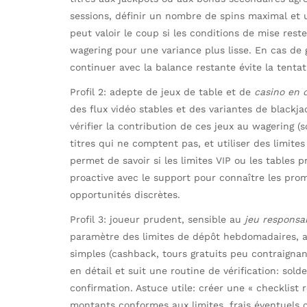
sessions, définir un nombre de spins maximal et u
peut valoir le coup si les conditions de mise rest
wagering pour une variance plus lisse. En cas de g
continuer avec la balance restante évite la tentati
Profil 2: adepte de jeux de table et de
casino en d
des flux vidéo stables et des variantes de blackja
vérifier la contribution de ces jeux au wagering (
titres qui ne comptent pas, et utiliser des limit
permet de savoir si les limites VIP ou les table
proactive avec le support pour connaître les prom
opportunités discrètes.
Profil 3: joueur prudent, sensible au
jeu responsa
paramètre des limites de dépôt hebdomadaires, ac
simples (cashback, tours gratuits peu contraignant
en détail et suit une routine de vérification: sold
confirmation. Astuce utile: créer une « checklist 
montants conformes aux limites, frais éventuels c