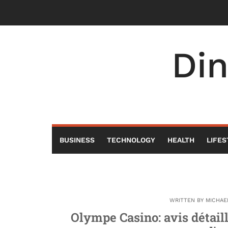
Skip
to
content
Di
BUSINESS
TECHNOLOGY
HEALTH
LIFES
WRITTEN BY
MICHAE
Olympe Casino: avis détaill