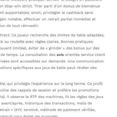
n stop-win strict. Tirer parti d’un
bonus de bienvenue
ent supportables; sinon, privilégier le cashback sans
ain notable, effectuer un retrait partiel immédiat et
on de tout réinvestir.
irect
. Ce joueur recherche des limites de table adaptées,
ck ou roulette avec règles claires. Bonnes pratiques:
souvent limitée), éviter de « grinder » des bonus sur des
es de temps. La consultation des
avis
orientés service client
s privées sont accessibles sur demande. Une communication
otions spécifiques aux jeux de table peut révéler des
ble
, qui privilégie l’expérience sur le long terme. Ce profil
tive des rappels de session et préfère les promotions
s). Il observe le RTP des machines, lit les règles des jeux
e avant/après, historique des transactions, mails de
retrait » (KYC terminé, méthode de paiement vérifiée,
onnus) pour éviter les surprises.