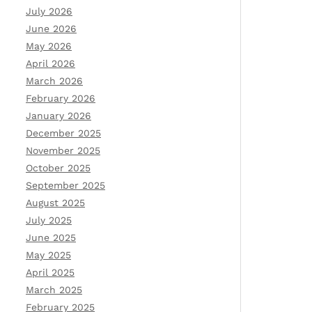
July 2026
June 2026
May 2026
April 2026
March 2026
February 2026
January 2026
December 2025
November 2025
October 2025
September 2025
August 2025
July 2025
June 2025
May 2025
April 2025
March 2025
February 2025