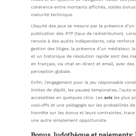
cohérence entre montants affichés, soldes bonus e
maturité technique.
L’équité des jeux se mesure par la présence d’un
publication des
RTP
(taux de redistribution). Lors
renvoie à des audits indépendants, cela renforce
gestion des litiges: la présence d’un médiateur, l
et un historique de résolution rapide sont des m
en français, via chat en direct et email, avec des
perception globale.
Enfin, l’engagement pour le
jeu responsable
const
limites de dépôt, les pauses temporaires, l’auto-e
accessibles en quelques clics. Les
avis
les plus po
cool-offs et une pédagogie sur les probabilités 
honnête sur les
bonus
et leurs contraintes, trace 
une autre simplement opportuniste.
Bonus, ludothèque et paiements: 