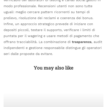
verificabili dei laboratori di testing e canali social gestiti in
modo professionale. Recensioni utenti non sono tutte
uguali: meglio cercare pattern ricorrenti su tempi di
prelievo, risoluzione dei reclami e coerenza dei bonus.
Infine, un approccio strategico prevede di iniziare con
depositi piccoli, testare il supporto, verificare i limiti di
puntata per il wagering e usare metodi di pagamento che
offrano tracciabilità. La combinazione di
trasparenza
, audit
indipendenti e gestione responsabile distingue gli operatori
seri dalle proposte da evitare.
You may also like