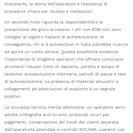
licenziante, la storia dell’operatore e l’esistenza di
procedure chiare per reclami e mediazioni.
Un secondo nodo riguarda la
responsabilità
e la
prevenzione del gioco eccessivo. I siti non ADM non sono
collegati al registro italiano di autoesclusione: di
conseguenza, chi si è autoescluso in Italia potrebbe riuscire
ad aprire un conto altrove. Questa possibilità evidenzia
l’importanza di scegliere operatori che offrano comunque
strumenti robusti: limiti di deposito, perdita e tempo di
sessione, autoesclusione volontaria, periodi di pausa e test
di autovalutazione. La presenza di materiali educativi e
collegamenti ad associazioni di supporto è un segnale
positivo.
La sicurezza tecnica merita attenzione: un operatore serio
adotta crittografia end-to-end, protocolli sicuri per
pagamenti, conservazione dei fondi dei clienti separata
dall’operatività aziendale e controlli KYC/AML coerenti con