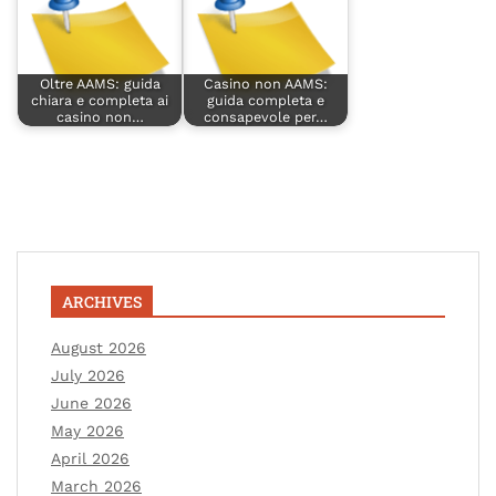
Oltre AAMS: guida
Casino non AAMS:
chiara e completa ai
guida completa e
casino non…
consapevole per…
ARCHIVES
August 2026
July 2026
June 2026
May 2026
April 2026
March 2026