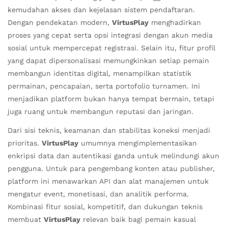
kemudahan akses dan kejelasan sistem pendaftaran.
Dengan pendekatan modern,
VirtusPlay
menghadirkan
proses yang cepat serta opsi integrasi dengan akun media
sosial untuk mempercepat registrasi. Selain itu, fitur profil
yang dapat dipersonalisasi memungkinkan setiap pemain
membangun identitas digital, menampilkan statistik
permainan, pencapaian, serta portofolio turnamen. Ini
menjadikan platform bukan hanya tempat bermain, tetapi
juga ruang untuk membangun reputasi dan jaringan.
Dari sisi teknis, keamanan dan stabilitas koneksi menjadi
prioritas.
VirtusPlay
umumnya mengimplementasikan
enkripsi data dan autentikasi ganda untuk melindungi akun
pengguna. Untuk para pengembang konten atau publisher,
platform ini menawarkan API dan alat manajemen untuk
mengatur event, monetisasi, dan analitik performa.
Kombinasi fitur sosial, kompetitif, dan dukungan teknis
membuat
VirtusPlay
relevan baik bagi pemain kasual