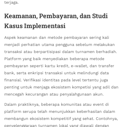
terjaga.
Keamanan, Pembayaran, dan Studi
Kasus Implementasi
Aspek keamanan dan metode pembayaran sering kali
menjadi perhatian utama pengguna sebelum melakukan
transaksi atau berpartisipasi dalam turnamen berhadiah.
Platform yang baik menyediakan beberapa metode
pembayaran seperti kartu kredit, e-wallet, dan transfer
bank, serta enkripsi transaksi untuk melindungi data
finansial. Verifikasi identitas pada level tertentu juga
penting untuk menjaga ekosistem kompetisi yang adil dan
mencegah kecurangan atau penyalahgunaan akun.
Dalam praktiknya, beberapa komunitas atau event di
platform serupa telah menunjukkan keberhasilan dalam
membangun ekosistem kompetitif yang sehat. Contohnya,
penyelenggaraan turnamen lokal yang diawali dengan