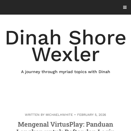
Skip
to
content
Dinah Shore
Wexler
A journey through myriad topics with Dinah
WRITTEN BY
MICHAELHWHITE
FEBRUARY 5, 2026
Mengenal VirtusPlay: Panduan