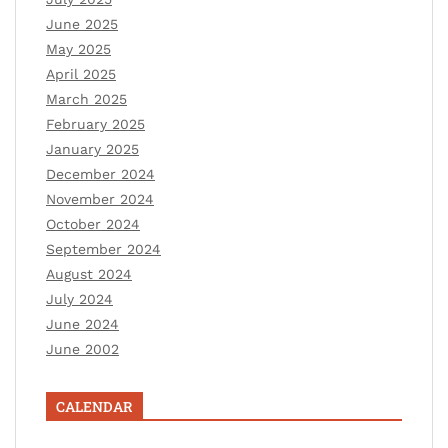
June 2025
May 2025
April 2025
March 2025
February 2025
January 2025
December 2024
November 2024
October 2024
September 2024
August 2024
July 2024
June 2024
June 2002
CALENDAR