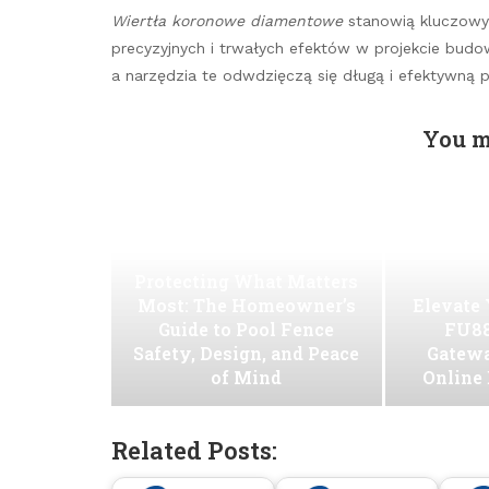
Wiertła koronowe diamentowe
stanowią kluczowy 
precyzyjnych i trwałych efektów w projekcie budo
a narzędzia te odwdzięczą się długą i efektywną p
You m
Protecting What Matters
Most: The Homeowner’s
Elevate
Guide to Pool Fence
FU88
Safety, Design, and Peace
Gatew
of Mind
Online
Related Posts: