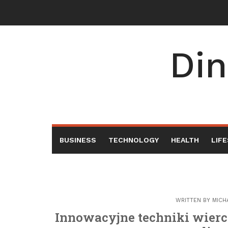
Skip
to
content
Din
BUSINESS
TECHNOLOGY
HEALTH
LIF
WRITTEN BY
MICH
Innowacyjne techniki wier