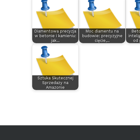
Diamentowa precyzja
Moc diamentu na
Beto
w betonie i kamieniu:
budowie: precyzyjne
intel
jak…
cięcie,…
od 
Sztuka Skutecznej
Sprzedaży na
Amazonie