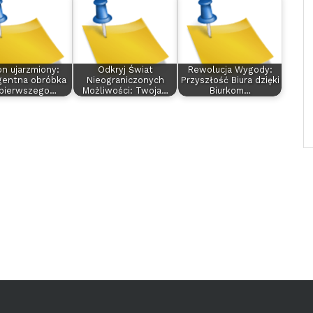
n ujarzmiony:
Odkryj Świat
Rewolucja Wygody:
igentna obróbka
Nieograniczonych
Przyszłość Biura dzięki
pierwszego…
Możliwości: Twoja…
Biurkom…