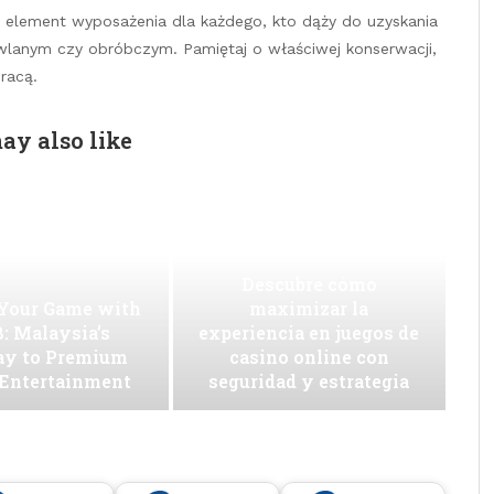
element wyposażenia dla każdego, kto dąży do uzyskania
wlanym czy obróbczym. Pamiętaj o właściwej konserwacji,
racą.
ay also like
Descubre cómo
 Your Game with
maximizar la
: Malaysia’s
experiencia en juegos de
ay to Premium
casino online con
 Entertainment
seguridad y estrategia