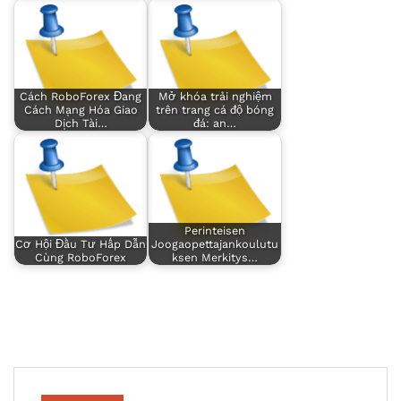
Cách RoboForex Đang
Mở khóa trải nghiệm
Cách Mạng Hóa Giao
trên trang cá độ bóng
Dịch Tài…
đá: an…
Perinteisen
Cơ Hội Đầu Tư Hấp Dẫn
Joogaopettajankoulutu
Cùng RoboForex
ksen Merkitys…