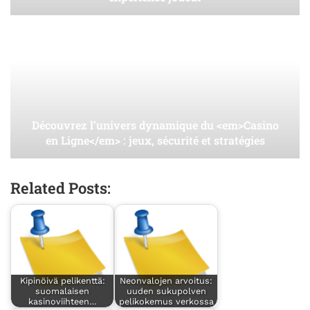
Découvrez l’univers dynamique du <em>Casino
en Ligne</em> : jeux, sécurité et stratégies
Related Posts:
Kipinöivä pelikenttä:
Neonvalojen arvoitus:
suomalaisen
uuden sukupolven
kasinoviihteen…
pelikokemus verkossa