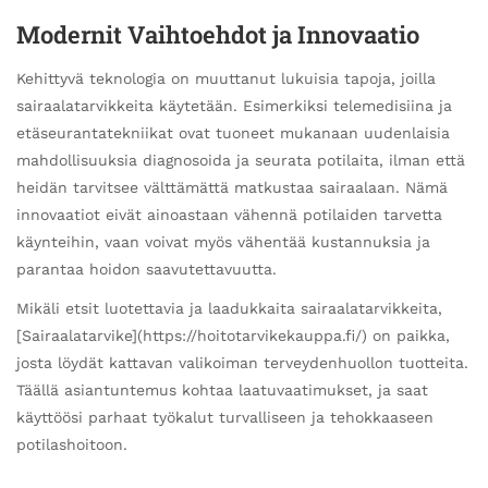
Modernit Vaihtoehdot ja Innovaatio
Kehittyvä teknologia on muuttanut lukuisia tapoja, joilla
sairaalatarvikkeita käytetään. Esimerkiksi telemedisiina ja
etäseurantatekniikat ovat tuoneet mukanaan uudenlaisia
mahdollisuuksia diagnosoida ja seurata potilaita, ilman että
heidän tarvitsee välttämättä matkustaa sairaalaan. Nämä
innovaatiot eivät ainoastaan vähennä potilaiden tarvetta
käynteihin, vaan voivat myös vähentää kustannuksia ja
parantaa hoidon saavutettavuutta.
Mikäli etsit luotettavia ja laadukkaita sairaalatarvikkeita,
[Sairaalatarvike](https://hoitotarvikekauppa.fi/) on paikka,
josta löydät kattavan valikoiman terveydenhuollon tuotteita.
Täällä asiantuntemus kohtaa laatuvaatimukset, ja saat
käyttöösi parhaat työkalut turvalliseen ja tehokkaaseen
potilashoitoon.