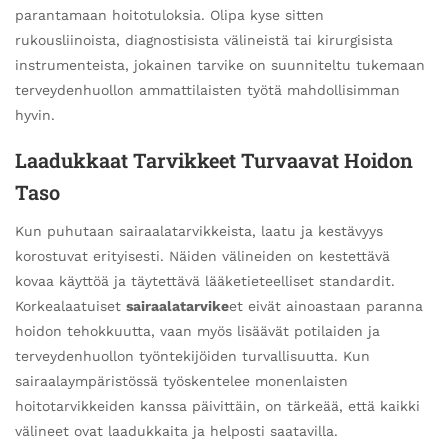
parantamaan hoitotuloksia. Olipa kyse sitten
rukousliinoista, diagnostisista välineistä tai kirurgisista
instrumenteista, jokainen tarvike on suunniteltu tukemaan
terveydenhuollon ammattilaisten työtä mahdollisimman
hyvin.
Laadukkaat Tarvikkeet Turvaavat Hoidon
Taso
Kun puhutaan sairaalatarvikkeista, laatu ja kestävyys
korostuvat erityisesti. Näiden välineiden on kestettävä
kovaa käyttöä ja täytettävä lääketieteelliset standardit.
Korkealaatuiset
sairaalatarvike
et eivät ainoastaan paranna
hoidon tehokkuutta, vaan myös lisäävät potilaiden ja
terveydenhuollon työntekijöiden turvallisuutta. Kun
sairaalaympäristössä työskentelee monenlaisten
hoitotarvikkeiden kanssa päivittäin, on tärkeää, että kaikki
välineet ovat laadukkaita ja helposti saatavilla.