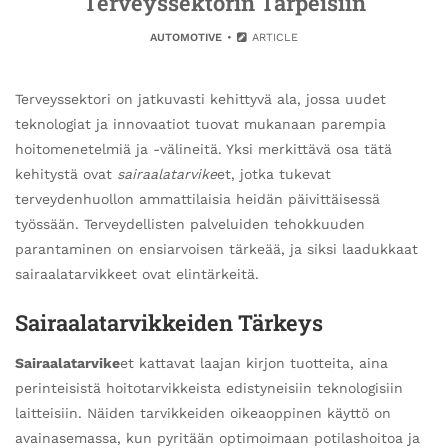
Terveyssektorin Tarpeisiin
AUTOMOTIVE
ARTICLE
Terveyssektori on jatkuvasti kehittyvä ala, jossa uudet
teknologiat ja innovaatiot tuovat mukanaan parempia
hoitomenetelmiä ja -välineitä. Yksi merkittävä osa tätä
kehitystä ovat
sairaalatarvike
et, jotka tukevat
terveydenhuollon ammattilaisia heidän päivittäisessä
työssään. Terveydellisten palveluiden tehokkuuden
parantaminen on ensiarvoisen tärkeää, ja siksi laadukkaat
sairaalatarvikkeet ovat elintärkeitä.
Sairaalatarvikkeiden Tärkeys
Sairaalatarvike
et kattavat laajan kirjon tuotteita, aina
perinteisistä hoitotarvikkeista edistyneisiin teknologisiin
laitteisiin. Näiden tarvikkeiden oikeaoppinen käyttö on
avainasemassa, kun pyritään optimoimaan potilashoitoa ja