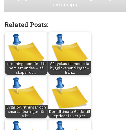
estrategia
Related Posts:
Inredning som får ditt
Så lyckas du med alla
hem att andas – så
bygglovshandlingar –
skapar du…
från…
Bygglov, ritningar och
smarta lösningar för
Den Ultimata Guide till
allt…
Peptider i Sverige:…