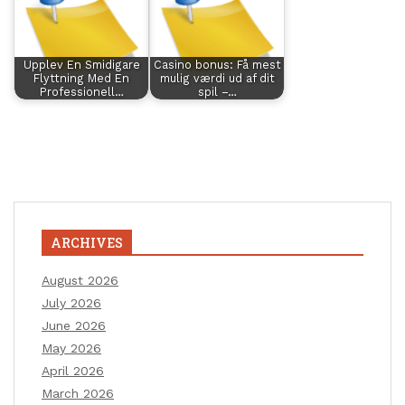
Upplev En Smidigare
Casino bonus: Få mest
Flyttning Med En
mulig værdi ud af dit
Professionell…
spil –…
ARCHIVES
August 2026
July 2026
June 2026
May 2026
April 2026
March 2026