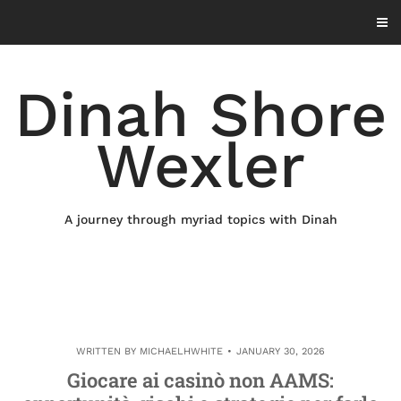
Skip
to
content
Dinah Shore
Wexler
A journey through myriad topics with Dinah
WRITTEN BY
MICHAELHWHITE
JANUARY 30, 2026
Giocare ai casinò non AAMS: