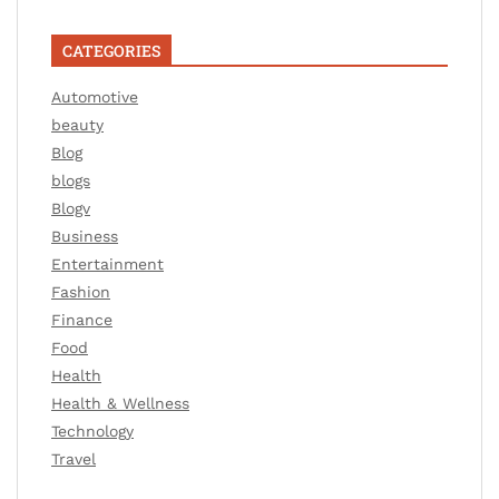
CATEGORIES
Automotive
beauty
Blog
blogs
Blogv
Business
Entertainment
Fashion
Finance
Food
Health
Health & Wellness
Technology
Travel