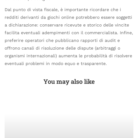
Dal punto di vista fiscale, è importante ricordare che i
redditi derivanti da giochi online potrebbero essere soggetti
a dichiarazione: conservare ricevute e storico delle vincite
facilita eventuali adempimenti con il commercialista. Infine,
preferire operatori che pubblicano rapporti di audit e
offrono canali di risoluzione delle dispute (arbitraggi o
organismi internazionali) aumenta le probabilità di risolvere
eventuali problemi in modo equo e trasparente.
You may also like