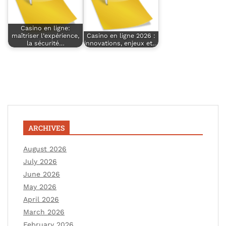
Casino en ligne:
maîtriser l’expérience,
Casino en ligne 2026 :
la sécurité…
innovations, enjeux et…
ARCHIVES
August 2026
July 2026
June 2026
May 2026
April 2026
March 2026
February 2026