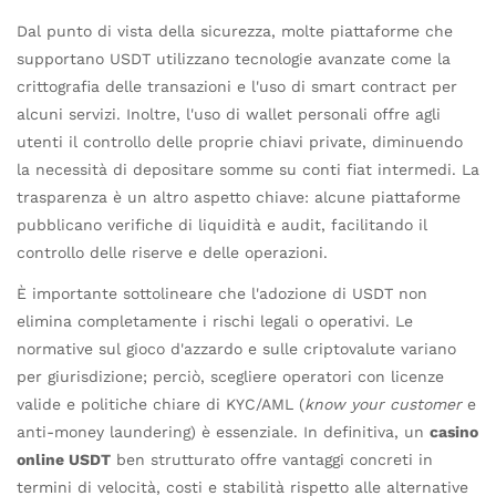
Dal punto di vista della sicurezza, molte piattaforme che
supportano USDT utilizzano tecnologie avanzate come la
crittografia delle transazioni e l'uso di smart contract per
alcuni servizi. Inoltre, l'uso di wallet personali offre agli
utenti il controllo delle proprie chiavi private, diminuendo
la necessità di depositare somme su conti fiat intermedi. La
trasparenza è un altro aspetto chiave: alcune piattaforme
pubblicano verifiche di liquidità e audit, facilitando il
controllo delle riserve e delle operazioni.
È importante sottolineare che l'adozione di USDT non
elimina completamente i rischi legali o operativi. Le
normative sul gioco d'azzardo e sulle criptovalute variano
per giurisdizione; perciò, scegliere operatori con licenze
valide e politiche chiare di KYC/AML (
know your customer
e
anti-money laundering) è essenziale. In definitiva, un
casino
online USDT
ben strutturato offre vantaggi concreti in
termini di velocità, costi e stabilità rispetto alle alternative