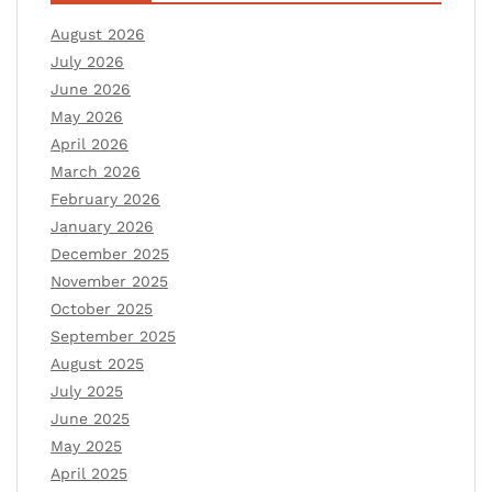
August 2026
July 2026
June 2026
May 2026
April 2026
March 2026
February 2026
January 2026
December 2025
November 2025
October 2025
September 2025
August 2025
July 2025
June 2025
May 2025
April 2025