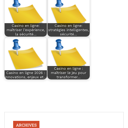
Casino en ligne:
Casino en ligne:
maîtriser l’expérience,
stratégies intelligentes,
la sécurité…
sécurité…
Casino en ligne :
Casino en ligne 2026 :
maîtriser le jeu pour
innovations, enjeux et…
transformer…
ARCHIVES