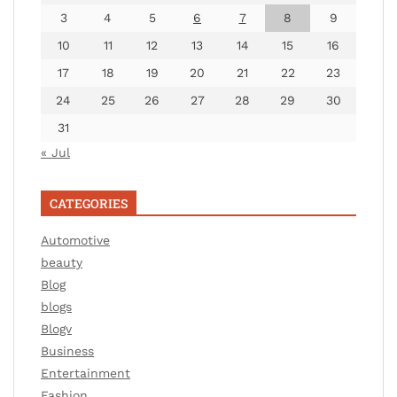
3
4
5
6
7
8
9
10
11
12
13
14
15
16
17
18
19
20
21
22
23
24
25
26
27
28
29
30
31
« Jul
CATEGORIES
Automotive
beauty
Blog
blogs
Blogv
Business
Entertainment
Fashion