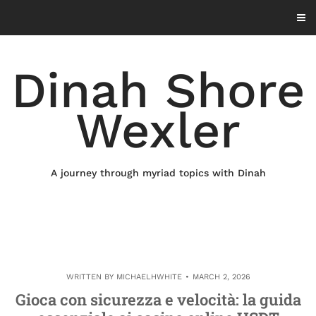
Skip
to
content
Dinah Shore
Wexler
A journey through myriad topics with Dinah
WRITTEN BY
MICHAELHWHITE
MARCH 2, 2026
Gioca con sicurezza e velocità: la guida