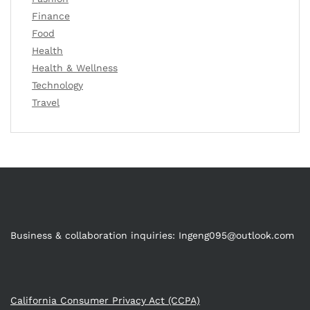
Finance
Food
Health
Health & Wellness
Technology
Travel
Business & collaboration inquiries:
Ingeng095@outlook.com
California Consumer Privacy Act (CCPA)