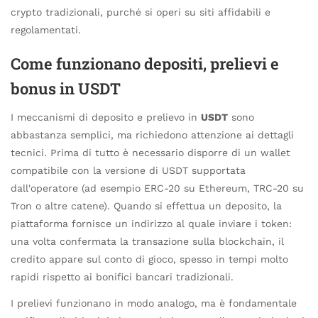
crypto tradizionali, purché si operi su siti affidabili e
regolamentati.
Come funzionano depositi, prelievi e
bonus in USDT
I meccanismi di deposito e prelievo in
USDT
sono
abbastanza semplici, ma richiedono attenzione ai dettagli
tecnici. Prima di tutto è necessario disporre di un wallet
compatibile con la versione di USDT supportata
dall'operatore (ad esempio ERC-20 su Ethereum, TRC-20 su
Tron o altre catene). Quando si effettua un deposito, la
piattaforma fornisce un indirizzo al quale inviare i token:
una volta confermata la transazione sulla blockchain, il
credito appare sul conto di gioco, spesso in tempi molto
rapidi rispetto ai bonifici bancari tradizionali.
I prelievi funzionano in modo analogo, ma è fondamentale