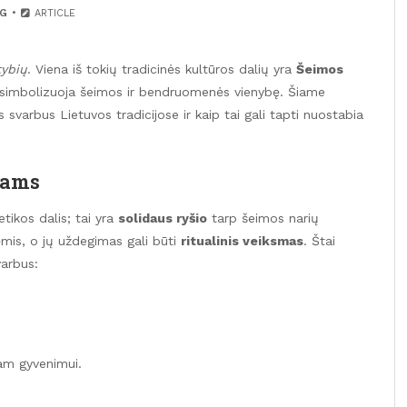
G
ARTICLE
tybių
. Viena iš tokių tradicinės kultūros dalių yra
Šeimos
 ir simbolizuoja šeimos ir bendruomenės vienybę. Šiame
 svarbus Lietuvos tradicijose ir kaip tai gali tapti nuostabia
iams
etikos dalis; tai yra
solidaus ryšio
tarp šeimos narių
tėmis, o jų uždegimas gali būti
ritualinis veiksmas
. Štai
varbus:
iam gyvenimui.