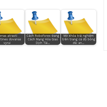
nas atrasti
Cách RoboForex Đang
Mở khóa trải nghiệm
irtines dovanas
Cách Mạng Hóa Giao
trên trang cá độ bóng
vyrui
Dịch Tài…
đá: an…