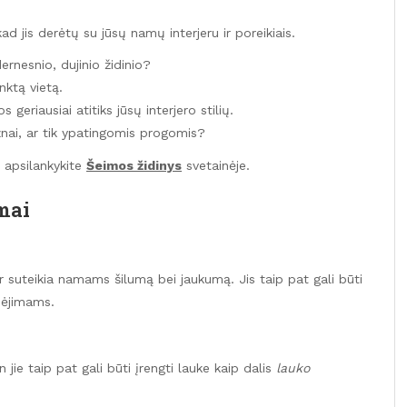
kad jis derėtų su jūsų namų interjeru ir poreikiais.
rnesnio, dujinio židinio?
inktą vietą.
 geriausiai atitiks jūsų interjero stilių.
nai, ar tik ypatingomis progomis?
 apsilankykite
Šeimos židinys
svetainėje.
mai
?
ir suteikia namams šilumą bei jaukumą. Jis taip pat gali būti
dėjimams.
n jie taip pat gali būti įrengti lauke kaip dalis
lauko