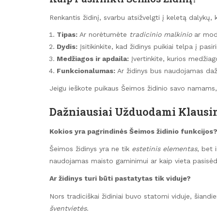
Renkantis židinį, svarbu atsižvelgti į keletą dalykų, 
Tipas:
Ar norėtumėte
tradicinio malkinio
ar mode
Dydis:
Įsitikinkite, kad židinys puikiai telpa į pasir
Medžiagos ir apdaila:
Įvertinkite, kurios medžiagos
Funkcionalumas:
Ar židinys bus naudojamas daž
Jeigu ieškote puikaus Šeimos židinio savo namams,
Dažniausiai Užduodami Klausi
Kokios yra pagrindinės Šeimos židinio funkcijos
Šeimos židinys yra ne tik
estetinis elementas
, bet 
naudojamas maisto gaminimui ar kaip vieta pasisė
Ar židinys turi būti pastatytas tik viduje?
Nors tradiciškai židiniai buvo statomi viduje, šiandie
šventvietės
.