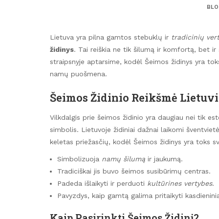
BLO
Lietuva yra pilna gamtos stebuklų ir
tradicinių ver
židinys
. Tai reiškia ne tik šilumą ir komfortą, bet
straipsnyje aptarsime, kodėl Šeimos židinys yra toks
namų puošmena.
Šeimos Židinio Reikšmė Lietuv
Vilkdalgis prie šeimos židinio yra daugiau nei tik est
simbolis. Lietuvoje židiniai dažnai laikomi šventvie
keletas priežasčių, kodėl Šeimos židinys yra toks s
Simbolizuoja
namų šilumą
ir jaukumą.
Tradiciškai jis buvo šeimos susibūrimų centras.
Padeda išlaikyti ir perduoti
kultūrines vertybes
.
Pavyzdys, kaip gamtą galima pritaikyti kasdienin
Kaip Pasirinkti Šeimos Židinį?