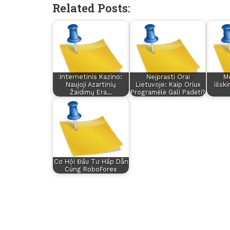
Related Posts:
Internetinis Kazino:
Neįprasti Orai
Me
Naujoji Azartinių
Lietuvoje: Kaip Oriux
išsk
Žaidimų Era…
Programėlė Gali Padėti?
Cơ Hội Đầu Tư Hấp Dẫn
Cùng RoboForex