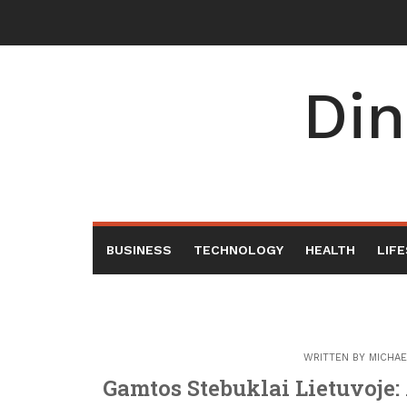
Skip
to
content
Din
BUSINESS
TECHNOLOGY
HEALTH
LIF
WRITTEN BY
MICHAE
Gamtos Stebuklai Lietuvoje: