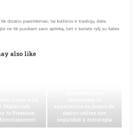
k dizaino pasirinkimas; tai kultūros ir tradicijų dalis.
s ne tik puošiant savo aplinką, bet ir kuriate ryšį su šalies
ay also like
Descubre cómo
 Your Game with
maximizar la
: Malaysia’s
experiencia en juegos de
ay to Premium
casino online con
 Entertainment
seguridad y estrategia