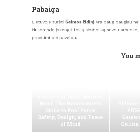
Pabaiga
Lietuvoje turėti
Šeimos židinį
yra daug daugiau nei ti
Nusprendę įsirengti tokią simboliką savo namuose, jū
praeitimi bei paveldu.
You m
Protecting What Matters
Most: The Homeowner’s
Elevate
Guide to Pool Fence
FU88
Safety, Design, and Peace
Gatew
of Mind
Online