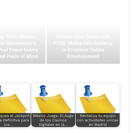
ing What Matters
Elevate Your Game with
he Homeowner’s
FU88: Malaysia’s Gateway
Pool Fence Safety,
to Premium Online
and Peace of Mind
Entertainment
quea el Jackpot:
México Juega: El Auge
Revitaliza tu equipo
a Definitiva para
de los Casinos
con actividades únicas
los…
Digitales en la…
en Madrid