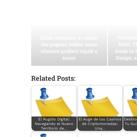
Guida completa ai casino
Protect
che pagano subito: come
Most: T
ottenere prelievi rapidi e
Guide to 
sicuri
Design, 
Related Posts:
El Rugido Digital:
El Auge de los Casinos
Desblo
Navegando el Nuevo
de Criptomonedas:
Tu Guí
Territorio de…
Una…