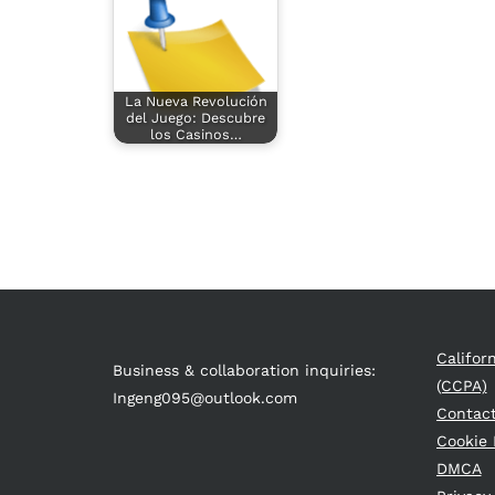
La Nueva Revolución
del Juego: Descubre
los Casinos…
Califor
Business & collaboration inquiries:
(CCPA)
Ingeng095@outlook.com
Contac
Cookie 
DMCA