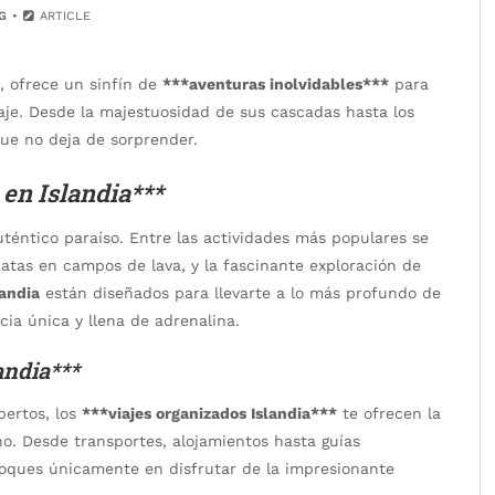
G
ARTICLE
o, ofrece un sinfín de
***aventuras inolvidables***
para
aje. Desde la majestuosidad de sus cascadas hasta los
que no deja de sorprender.
 en Islandia***
uténtico paraíso. Entre las actividades más populares se
natas en campos de lava, y la fascinante exploración de
landia
están diseñados para llevarte a lo más profundo de
cia única y llena de adrenalina.
andia***
pertos, los
***viajes organizados Islandia***
te ofrecen la
o. Desde transportes, alojamientos hasta guías
foques únicamente en disfrutar de la impresionante