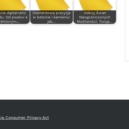
cia digitálneho
Diamentowa precyzja
Odkryj Świat
du: Od pixelov k
w betonie i kamieniu:
Nieograniczonych
rémiovým…
jak…
Możliwości: Twoja…
nia Consumer Privacy Act