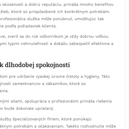
á skúsenosti a dobrú reputáciu, prináša mnoho benefitov.
služieb, ktoré sú prispôsobené ich konkrétnym potrebám.
ú profesionálna služba môže ponúknuť, umožňujúc tak
e podľa požiadaviek klienta.
ave, zveriť sa do rúk odborníkom je vždy dobrou voľbou.
znymi typmi nehnuteľností a dokážu zabezpečiť efektívne a
k dlhodobej spokojnosti
dom pre udržanie vysokej úrovne čistoty a hygieny. Táto
ojnosti zamestnancov a zákazníkov, ktoré sú
ania.
nými silami, spolupráca s profesionálmi prináša riešenia
rov bude dokonale uprataný.
služby špecializovaných firiem, ktoré ponúkajú
rétnym potrebám a očakávaniam. Takéto rozhodnutie môže