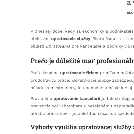
a
BLO
V dnešnej dobe, kedy sa ekonomiky a podnikateľské
efektívne
upratovacie služby
. Tento článok sa zam
oblasti
upratovania
pre kancelárie a podniky v Bra
Prečo je dôležité mať profesioná
Profesionálne
upratovanie firiem
prináša množstvo
produktivitu práce.
Upratovacie služby
zabezpečujú
náladu zamestnancov, ich pohodlie a následne aj 
Pravidelné
upratovanie kancelárií
je tak stratégio
prevencia voči chorobám a neželanému neporiadk
údržba priestorov – je dôležitou súčasťou každo
Výhody využitia upratovacej služby 