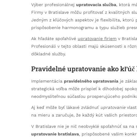
Výber profesionálnej
upratovacia služba
, ktorá m
Firmy v Bratislave môžu profitovať z kvalitných 
Jedným z kľúčových aspektov je flexibilita, ktor
prispôsobenie harmonogramu a typu služieb presn
Ak hľadáte spoľahlivé
upratovanie firiem
v Bratisl
Profesionáli v tejto oblasti majú skúsenosti s rô
dôkladné služby.
Pravidelné upratovanie ako kľúč 
Implementácia
pravidelného upratovania
je zákla
strategická voľba môže prispieť k dlhodobej spok
neodmysliteľnou súčasťou prosperujúceho podnik
Aj keď môže byť lákavé zvládnuť
upratovanie
vlast
na mieru a zaručuje, že každý kút vašich priesto
V Bratislave nie je nič neobvyklé spoľahnúť sa na 
upratovanie bratislava
, prispôsobené vašim konk