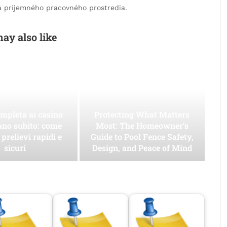
a príjemného pracovného prostredia.
ay also like
mpleta ai casino
Protecting What Matters
ano subito: come
Most: The Homeowner’s
 prelievi rapidi e
Guide to Pool Fence Safety,
sicuri
Design, and Peace of Mind