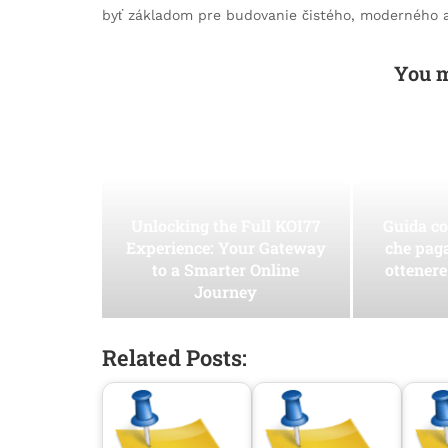
byť základom pre budovanie čistého, moderného 
You m
Unlocking the Full KOI77
Guida co
Experience: Your Gateway
che pag
to a Smarter Online
ottenere
Journey
Related Posts: