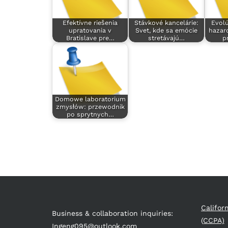
Efektívne riešenia
Stávkové kancelárie:
Evolú
upratovania v
Svet, kde sa emócie
hazar
Bratislave pre…
stretávajú…
p
Domowe laboratorium
zmysłów: przewodnik
po sprytnych…
Califor
Business & collaboration inquiries:
(CCPA)
Ingeng095@outlook.com