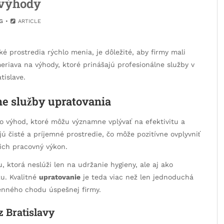
 výhody
G
ARTICLE
 prostredia rýchlo menia, je dôležité, aby firmy mali
eriava na výhody, ktoré prinášajú profesionálne služby v
tislave.
lne služby upratovania
 výhod, ktoré môžu významne vplývať na efektivitu a
 čisté a príjemné prostredie, čo môže pozitívne ovplyvniť
ich pracovný výkon.
u, ktorá neslúži len na udržanie hygieny, ale aj ako
u. Kvalitné
upratovanie
je teda viac než len jednoduchá
denného chodu úspešnej firmy.
z Bratislavy