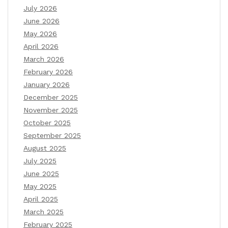
July 2026
June 2026
May 2026
April 2026
March 2026
February 2026
January 2026
December 2025
November 2025
October 2025
September 2025
August 2025
July 2025
June 2025
May 2025
April 2025
March 2025
February 2025