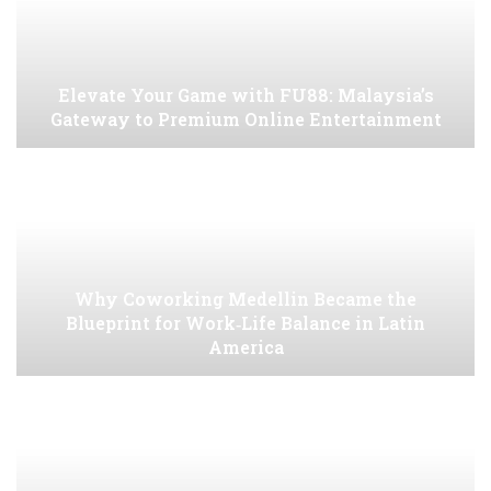
Elevate Your Game with FU88: Malaysia’s
Gateway to Premium Online Entertainment
Why Coworking Medellin Became the
Blueprint for Work‑Life Balance in Latin
America