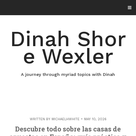
Skip
to
content
Dinah Shor
e Wexler
A journey through myriad topics with Dinah
WRITTEN BY
MICHAELHWHITE
MAY 10, 2026
Descubre todo sobre las casas de