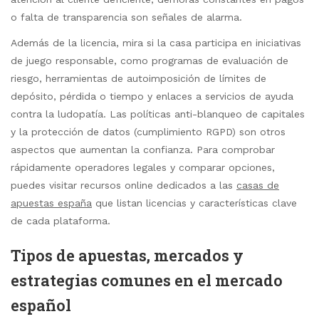
o falta de transparencia son señales de alarma.
Además de la licencia, mira si la casa participa en iniciativas
de juego responsable, como programas de evaluación de
riesgo, herramientas de autoimposición de límites de
depósito, pérdida o tiempo y enlaces a servicios de ayuda
contra la ludopatía. Las políticas anti-blanqueo de capitales
y la protección de datos (cumplimiento RGPD) son otros
aspectos que aumentan la confianza. Para comprobar
rápidamente operadores legales y comparar opciones,
puedes visitar recursos online dedicados a las
casas de
apuestas españa
que listan licencias y características clave
de cada plataforma.
Tipos de apuestas, mercados y
estrategias comunes en el mercado
español