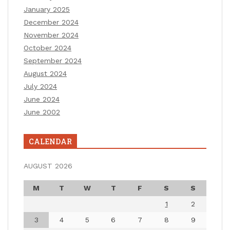
January 2025
December 2024
November 2024
October 2024
September 2024
August 2024
July 2024
June 2024
June 2002
CALENDAR
AUGUST 2026
M
T
W
T
F
S
S
1
2
3
4
5
6
7
8
9