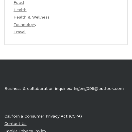
Food
Health
Health & Wellness
Technology
Travel
Business & collaboration inquiries:
Ingeng095@outlook.com
California Consumer Privacy Act (CCPA)
Contact Us
Cookie Privacy Policy